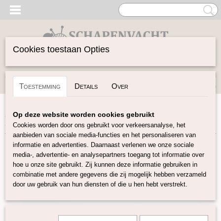
Cookies toestaan Opties
Inloggen
Registreren
UW WINKELWAGEN
Toestemming
Details
Over
Geen producten
(0)
Home
>
Garen
>
Merken
>
DHG
>
Rain or Shine
>
Rain or
Op deze website worden cookies gebruikt
Shine - Basil
Cookies worden door ons gebruikt voor verkeersanalyse, het
aanbieden van sociale media-functies en het personaliseren van
informatie en advertenties. Daarnaast verlenen we onze sociale
media-, advertentie- en analysepartners toegang tot informatie over
hoe u onze site gebruikt. Zij kunnen deze informatie gebruiken in
combinatie met andere gegevens die zij mogelijk hebben verzameld
door uw gebruik van hun diensten of die u hen hebt verstrekt.