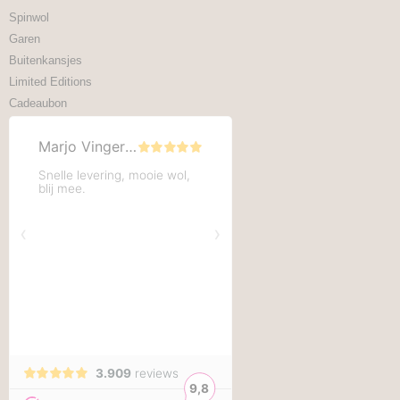
Spinwol
Garen
Buitenkansjes
Limited Editions
Cadeaubon