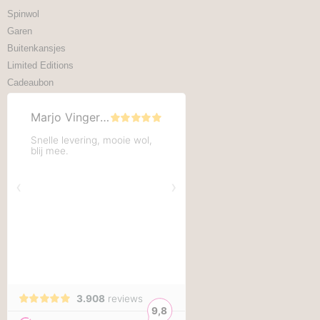
Spinwol
Garen
Buitenkansjes
Limited Editions
Cadeaubon