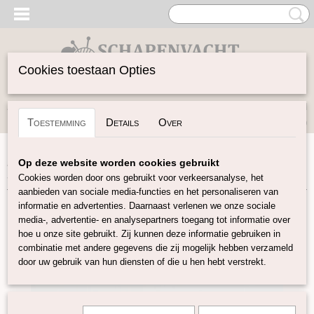
Cookies toestaan Opties
Inloggen
Registreren
UW WINKELWAGEN
Toestemming
Details
Over
Geen producten
(0)
Home
>
Garen
>
Merken
>
DHG
>
Rain or Shine
>
Rain or
Op deze website worden cookies gebruikt
Shine - Marina
Cookies worden door ons gebruikt voor verkeersanalyse, het
aanbieden van sociale media-functies en het personaliseren van
informatie en advertenties. Daarnaast verlenen we onze sociale
media-, advertentie- en analysepartners toegang tot informatie over
hoe u onze site gebruikt. Zij kunnen deze informatie gebruiken in
combinatie met andere gegevens die zij mogelijk hebben verzameld
door uw gebruik van hun diensten of die u hen hebt verstrekt.