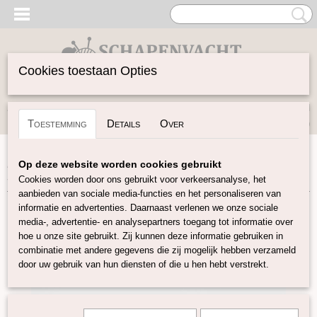
Cookies toestaan Opties
Inloggen
Registreren
UW WINKELWAGEN
Toestemming
Details
Over
Geen producten
(0)
Home
>
Garen
>
Merken
>
DHG
>
Rain or Shine
>
Rain or
Op deze website worden cookies gebruikt
Shine - Bordeaux
Cookies worden door ons gebruikt voor verkeersanalyse, het
aanbieden van sociale media-functies en het personaliseren van
informatie en advertenties. Daarnaast verlenen we onze sociale
media-, advertentie- en analysepartners toegang tot informatie over
hoe u onze site gebruikt. Zij kunnen deze informatie gebruiken in
combinatie met andere gegevens die zij mogelijk hebben verzameld
door uw gebruik van hun diensten of die u hen hebt verstrekt.