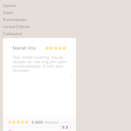
Spinwol
Garen
Buitenkansjes
Limited Editions
Cadeaubon