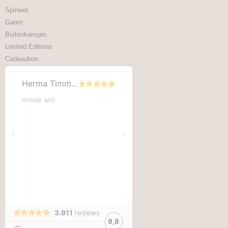
Spinwol
Garen
Buitenkansjes
Limited Editions
Cadeaubon