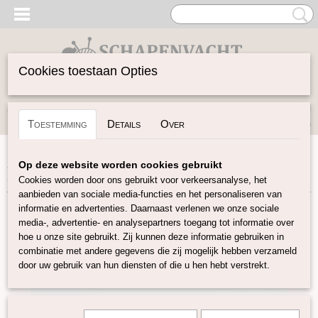
Cookies toestaan Opties
Inloggen
Registreren
UW WINKELWAGEN
Toestemming
Details
Over
Geen producten
(0)
Home
>
Garen
>
Merken
>
DHG
>
Rain or Shine
>
Rain or
Op deze website worden cookies gebruikt
Shine - Candy
Cookies worden door ons gebruikt voor verkeersanalyse, het
aanbieden van sociale media-functies en het personaliseren van
informatie en advertenties. Daarnaast verlenen we onze sociale
media-, advertentie- en analysepartners toegang tot informatie over
hoe u onze site gebruikt. Zij kunnen deze informatie gebruiken in
combinatie met andere gegevens die zij mogelijk hebben verzameld
door uw gebruik van hun diensten of die u hen hebt verstrekt.