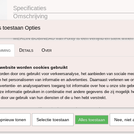
Specificaties
Omschrijving
Productcode
SKUMERB-0559
100% puur linnen oranje
 toestaan Opties
MERLIN BOBINEAU van Fonty is een verfijnd en sterk linnen
100% puur linnen uit Frankrijk. Dit fijne natuurlijke garen heeft
mming
uitstraling, voelt licht aan en staat bekend om zijn uitsteken
Details
Over
lange levensduur.
Linnen is een plantaardige vezel met unieke eigenschappen. H
website worden cookies gebruikt
ademend, sterk, vochtregulerend en heerlijk comfortabel tijd
rden door ons gebruikt voor verkeersanalyse, het aanbieden van sociale med
Hierdoor is MERLIN BOBINEAU bijzonder geschikt voor lucht
n het personaliseren van informatie en advertenties. Daarnaast verlenen we o
sjaals, tops, omslagdoeken en andere lichte brei- en haakproj
vertentie- en analysepartners toegang tot informatie over hoe u onze site gebru
e informatie gebruiken in combinatie met andere gegevens die zij mogelijk 
Dit fijne 2-draads garen wordt geproduceerd van vlas uit Noor
door uw gebruik van hun diensten of die u hen hebt verstrekt.
verkrijgbaar in een reeks zachte en heldere kleuren. Door de nat
van linnen krijgt elk project een tijdloze en stijlvolle look.
MERLIN BOBINEAU is niet alleen geliefd bij breiers en hakers
opnieuw tonen
Selectie toestaan
Alles toestaan
Nee, niet 
borduurders, stoffeerders en voor het twijnen van garens dank
veelzijdigheid van het garen.