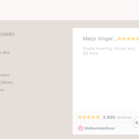
orieën
e Wol
nsjes
Editions
on