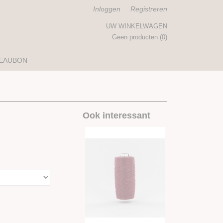
Inloggen
Registreren
UW WINKELWAGEN
Geen producten
(0)
EAUBON
Ook interessant