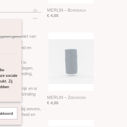
MERLIN – Bordeaux
€ 4,00
 garen gemaakt van
 een elegante
de duurzaamheid en
et materiaal is
ens warmere dagen.
ia-
ige zomerkleding,
nze sociale
ecten.
ikt. Zij
hebben
dwest-Frankrijk en is
uurlijke uitstraling
MERLIN – Zeegroen
€ 4,00
, maar ook bij wevers,
akkoord
zij de stevigheid en