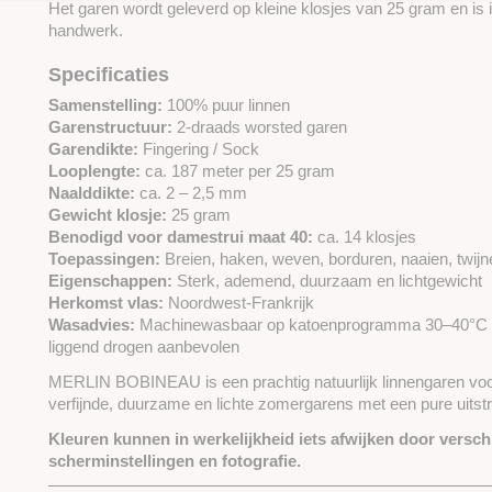
Het garen wordt geleverd op kleine klosjes van 25 gram en is i
handwerk.
Specificaties
Samenstelling:
100% puur linnen
Garenstructuur:
2-draads worsted garen
Garendikte:
Fingering / Sock
Looplengte:
ca. 187 meter per 25 gram
Naalddikte:
ca. 2 – 2,5 mm
Gewicht klosje:
25 gram
Benodigd voor damestrui maat 40:
ca. 14 klosjes
Toepassingen:
Breien, haken, weven, borduren, naaien, twi
Eigenschappen:
Sterk, ademend, duurzaam en lichtgewicht
Herkomst vlas:
Noordwest-Frankrijk
Wasadvies:
Machinewasbaar op katoenprogramma 30–40°C zo
liggend drogen aanbevolen
MERLIN BOBINEAU is een prachtig natuurlijk linnengaren voo
verfijnde, duurzame en lichte zomergarens met een pure uitstr
Kleuren kunnen in werkelijkheid iets afwijken door verschi
scherminstellingen en fotografie.