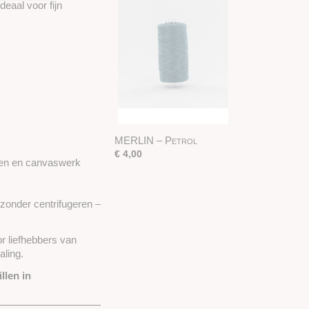
deaal voor fijn
MERLIN – Petrol
€ 4,00
jnen en canvaswerk
nder centrifugeren –
r liefhebbers van
aling.
llen in