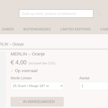
GAREN
BUITENKANSJES
LIMITED EDITIONS
CAD
LIN – Oranje
MERLIN – Oranje
€ 4,00
(inclusief btw 21%)
Op voorraad
✓
Merlin Linnen
Aantal
IN WINKELWAGEN