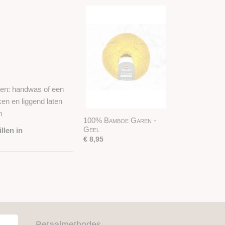
len: handwas of een
ken en liggend laten
n
100% Bamboe Garen -
Geel
llen in
€ 8,95
Betaalmethodes