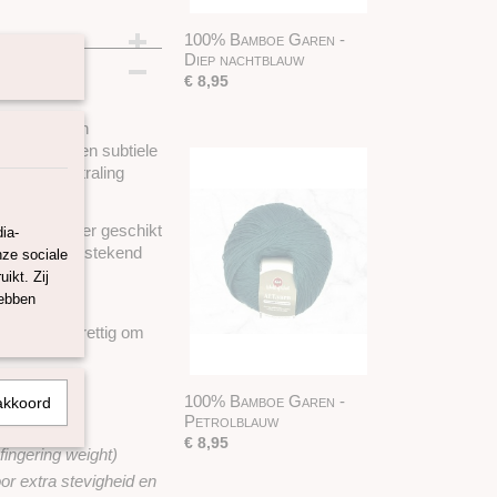
100% Bamboe Garen -
Diep nachtblauw
€ 8,95
heid met een
 het garen een subtiele
n luxe uitstraling
ren bijzonder geschikt
ia-
s het een uitstekend
nze sociale
t kiest voor
ikt. Zij
hebben
kmatig en prettig om
100% Bamboe Garen -
akkoord
Petrolblauw
€ 8,95
fingering weight)
or extra stevigheid en