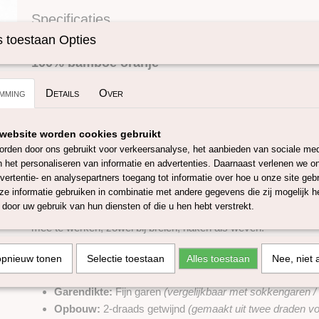
Specificaties
Omschrijving
Productcode
SKUAWWYS9
 toestaan Opties
100% bamboe oranje
Dit hoogwaardige garen van 100% bamboe combineert stevig
mming
Details
Over
uitzonderlijk zachte en soepele feel. De natuurlijke vezel geeft
glans en een mooie valling, waardoor elk project een verfijnde e
krijgt.
website worden cookies gebruikt
Bamboe is van nature ademend en vochtregulerend, wat dit ga
rden door ons gebruikt voor verkeersanalyse, het aanbieden van sociale med
maakt voor lichte kledingstukken en accessoires. Daarnaast i
n het personaliseren van informatie en advertenties. Daarnaast verlenen we o
alternatief voor mensen met een wolallergie of voor wie bewus
vertentie- en analysepartners toegang tot informatie over hoe u onze site gebru
plantaardige materialen.
e informatie gebruiken in combinatie met andere gegevens die zij mogelijk 
door uw gebruik van hun diensten of die u hen hebt verstrekt.
Dankzij de 2-draads getwijnde opbouw is het garen sterk, gelij
mee te werken, zowel bij breien, haken als weven.
Specificaties
opnieuw tonen
Selectie toestaan
Alles toestaan
Nee, niet 
Samenstelling:
100% bamboe
Garendikte:
Fijn garen
(vergelijkbaar met sokkengaren / 
Opbouw:
2-draads getwijnd
(gemaakt uit twee draden vo