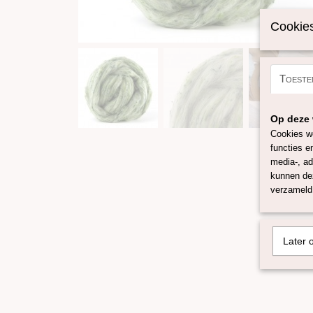
Cookies
Toeste
Op deze 
Cookies wo
functies e
media-, ad
kunnen dez
verzameld 
Later 