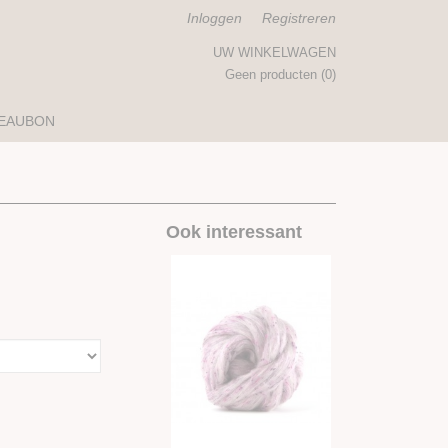
Inloggen
Registreren
UW WINKELWAGEN
Geen producten
(0)
EAUBON
Ook interessant