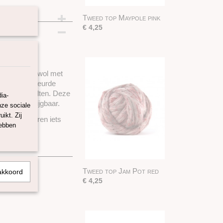
Tweed top Maypole pink
am
€ 4,25
natuurlijke wol met
wol met gekleurde
n en droogvilten. Deze
ia-
ixen verkrijgbaar.
nze sociale
ikt. Zij
nen de kleuren iets
hebben
Tweed top Jam Pot red
akkoord
€ 4,25