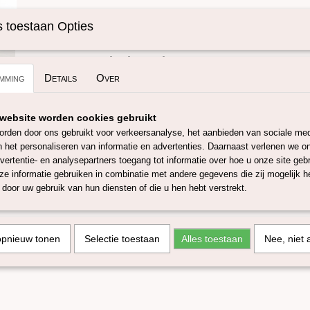
Specificaties
 toestaan Opties
Omschrijving
Productcode
SKUETW03-50 gr
Groene tweed mix Heritage.
mming
Details
Over
Deze mooie wol blend is gemaakt van 80% Zuid-Amerikaanse 
een micron van 25/27 en 20% gekleurde viscose, een mooie 
website worden cookies gebruikt
nepps. Deze wol is zeer geschikt om mee te spinnen, natvilte
rden door ons gebruikt voor verkeersanalyse, het aanbieden van sociale med
mix is Oeko-Tex 100. In de webshop zijn nog 6 andere tweed m
n het personaliseren van informatie en advertenties. Daarnaast verlenen we o
vertentie- en analysepartners toegang tot informatie over hoe u onze site gebru
Door verschillende verfbaden en beeldscherm instellingen kun
e informatie gebruiken in combinatie met andere gegevens die zij mogelijk 
afwijken!
door uw gebruik van hun diensten of die u hen hebt verstrekt.
Deze blend is verkrijgbaar in 50 en 100 gram.
opnieuw tonen
Selectie toestaan
Alles toestaan
Nee, niet 