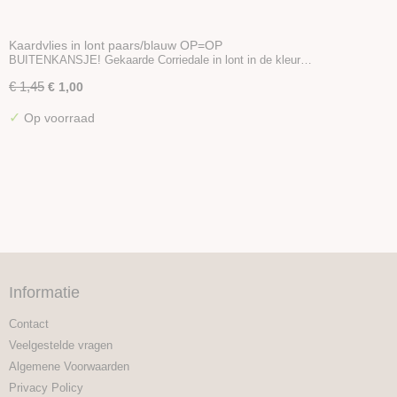
Kaardvlies in lont paars/blauw OP=OP
BUITENKANSJE! Gekaarde Corriedale in lont in de kleur…
€ 1,45
€ 1,00
✓
Op voorraad
Informatie
Contact
Veelgestelde vragen
Algemene Voorwaarden
Privacy Policy