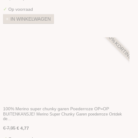
✓
Op voorraad
IN WINKELWAGEN
40% KORTING
100% Merino super chunky garen Poederroze OP=OP
BUITENKANSJE! Merino Super Chunky Garen poederroze Ontdek
de…
€ 7,95
€ 4,77