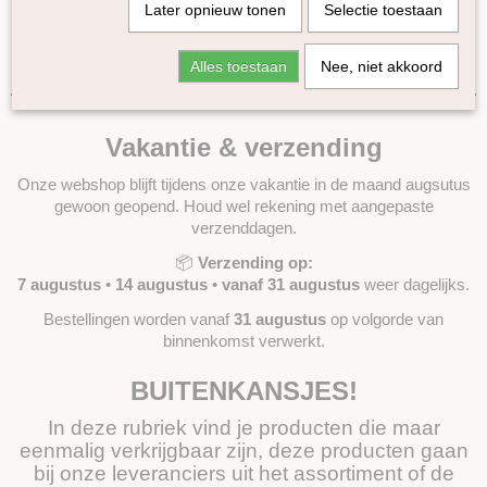
Later opnieuw tonen
Selectie toestaan
Cadeaubonnen zijn uitgesloten van deze actie
Geldig t/m
31 augustus 2026
Alles toestaan
Nee, niet akkoord
Vakantie & verzending
Onze webshop blijft tijdens onze vakantie in de maand augsutus
gewoon geopend. Houd wel rekening met aangepaste
verzenddagen.
📦
Verzending op:
7 augustus
•
14 augustus
•
vanaf 31 augustus
weer dagelijks.
Bestellingen worden vanaf
31 augustus
op volgorde van
binnenkomst verwerkt.
BUITENKANSJES!
In deze rubriek vind je producten die maar
eenmalig verkrijgbaar zijn, deze producten gaan
bij onze leveranciers uit het assortiment of de