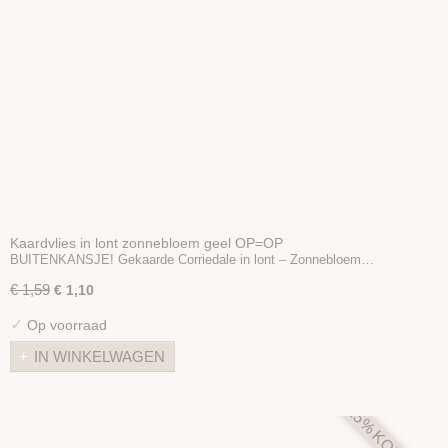
Kaardvlies in lont zonnebloem geel OP=OP
BUITENKANSJE! Gekaarde Corriedale in lont – Zonnebloem…
€ 1,59
€ 1,10
✓
Op voorraad
IN WINKELWAGEN
25% KORTING