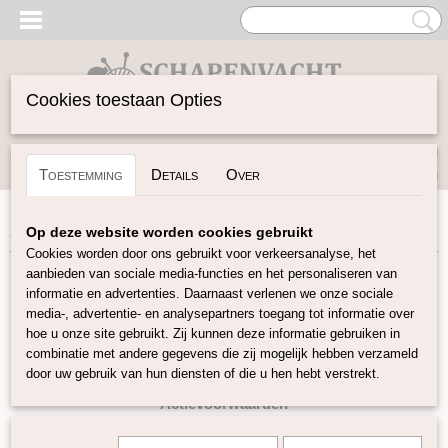
Cookies toestaan Opties
Inloggen
Registreren
UW WINKELWAGEN
Toestemming
Details
Over
Geen producten
(0)
Home
>
Buitenkansjes
Op deze website worden cookies gebruikt
Cookies worden door ons gebruikt voor verkeersanalyse, het
aanbieden van sociale media-functies en het personaliseren van
Maandaanbieding Augustus
informatie en advertenties. Daarnaast verlenen we onze sociale
media-, advertentie- en analysepartners toegang tot informatie over
De hele maand augustus ontvang je 7% korting op bijna ons
hoe u onze site gebruikt. Zij kunnen deze informatie gebruiken in
hele assortiment!
combinatie met andere gegevens die zij mogelijk hebben verzameld
Gebruik tijdens het afrekenen de kortingscode:82026
door uw gebruik van hun diensten of die u hen hebt verstrekt.
Actievoorwaarden
7% korting op alle producten