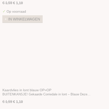
€ 1,59
€ 1,10
✓
Op voorraad
IN WINKELWAGEN
Kaardvlies in lont blauw OP=OP
BUITENKANSJE! Gekaarde Corriedale in lont – Blauw Deze…
€ 1,59
€ 1,10