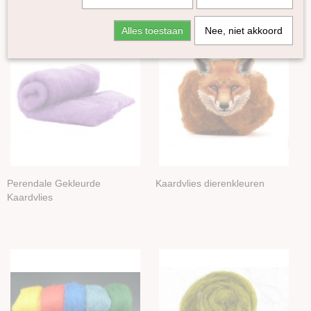
Lontwol Gekleurd 27/23 mic
Alles toestaan
Nee, niet akkoord
Lontwol Corriedale gekleurd
Lontwol Shetland gekleurd
Melange Blue Faced Leicester lontwol
Yak lont
Alpaca in lont
Kleuren-sets
Kaardvlies
Perendale Gekleurde Kaardvlies
Kaardvlies dierenkleuren
Perendale Gekleurde
Kaardvlies dierenkleuren
Corriedale kaardvlies in lont gekleurd
Kaardvlies
Kaardvlies in lont gekleurd Galaxy
Kaardvlies in lont gekleurd Tutti Frutti
Bergschaap kleur
Gekaarde Maori wol
Tiroler bergschaap gekleurd
Tiroler bergschaap naturel