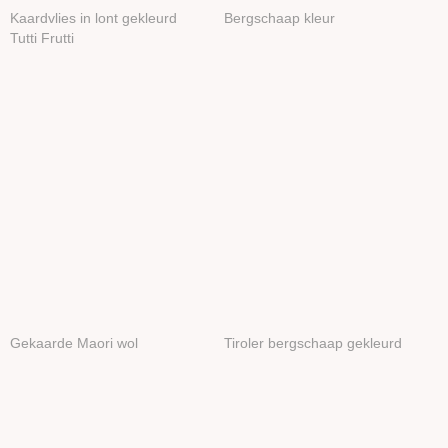
Oogjes/Neusjes
Kaardvlies in lont gekleurd
Bergschaap kleur
Viltballetjes
Tutti Frutti
Boeken
Wolvilt 20x30
Vilt 30x30
Wool nepps
Vlokken & Krullen
Folie / Gaas
Sproeibal
Zeep
Styropor
Diverse
Stoffen
Gekaarde Maori wol
Tiroler bergschaap gekleurd