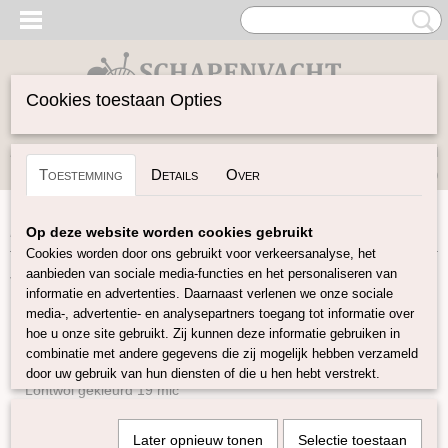
Cookies toestaan Opties
Inloggen
Registreren
UW WINKELWAGEN
Toestemming
Details
Over
Geen producten
(0)
Home
>
Vilten
>
Kaardvlies
Op deze website worden cookies gebruikt
Cookies worden door ons gebruikt voor verkeersanalyse, het
aanbieden van sociale media-functies en het personaliseren van
Vilten
informatie en advertenties. Daarnaast verlenen we onze sociale
media-, advertentie- en analysepartners toegang tot informatie over
hoe u onze site gebruikt. Zij kunnen deze informatie gebruiken in
Naturel Lontwol
combinatie met andere gegevens die zij mogelijk hebben verzameld
Lontwol gekleurd 14,5 mic
door uw gebruik van hun diensten of die u hen hebt verstrekt.
Lontwol gekleurd 19 mic
Lontwol Melange 19 mic
Later opnieuw tonen
Selectie toestaan
Lontwol 19 mic/zijde melange