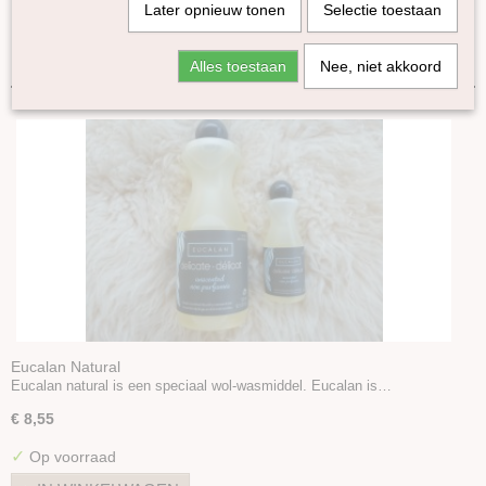
Later opnieuw tonen
Selectie toestaan
Gekleurde Lontwol 27/23 mic
Sorteer op:
Lontwol Corriedale gekleurd
Alles toestaan
Nee, niet akkoord
Lontwol Shetland gekleurd
Melange Blue Faced Leicester lontwol
Yak vezels
Alpaca in lont
Diverse
Batts
Sokkenwol
Kleurenset
Zijde Producten
Plantaardige vezels
Dierlijke vezels overige
Eucalan Natural
Eucalan natural is een speciaal wol-wasmiddel. Eucalan is…
Kunststof vezels
Haak en Breinaalden
€ 8,55
Wol wasmiddel
✓
Op voorraad
Vulling