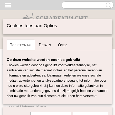
Cookies toestaan Opties
Inloggen
Registreren
UW WINKELWAGEN
Toestemming
Details
Over
Geen producten
(0)
Home
>
Spinwol
>
Wol wasmiddel
Op deze website worden cookies gebruikt
Cookies worden door ons gebruikt voor verkeersanalyse, het
aanbieden van sociale media-functies en het personaliseren van
Spinwol
informatie en advertenties. Daarnaast verlenen we onze sociale
media-, advertentie- en analysepartners toegang tot informatie over
hoe u onze site gebruikt. Zij kunnen deze informatie gebruiken in
Lontwol Natuurlijke kleuren
combinatie met andere gegevens die zij mogelijk hebben verzameld
Lontwol gekleurd 14,5 mic
door uw gebruik van hun diensten of die u hen hebt verstrekt.
Lontwol gekleurd 19 mic
Lontwol Melange 19 mic
Lontwol 19 mic/zijde melange