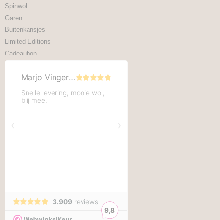
Spinwol
Garen
Buitenkansjes
Limited Editions
Cadeaubon