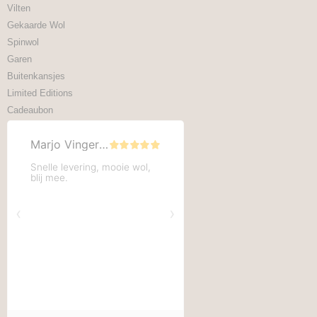
Vilten
Gekaarde Wol
Spinwol
Garen
Buitenkansjes
Limited Editions
Cadeaubon