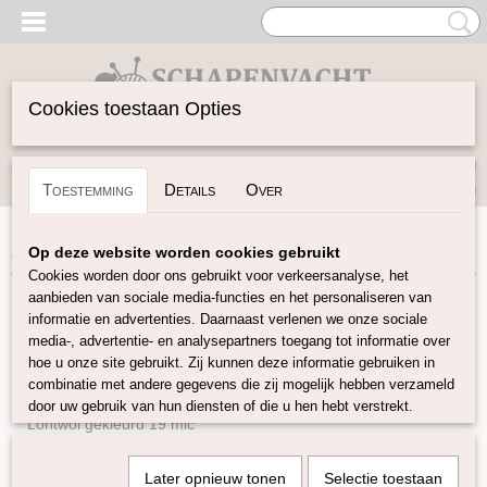
Cookies toestaan Opties
Inloggen
Registreren
UW WINKELWAGEN
Toestemming
Details
Over
Geen producten
(0)
Home
>
Spinwol
>
Kleurenset
Op deze website worden cookies gebruikt
Cookies worden door ons gebruikt voor verkeersanalyse, het
aanbieden van sociale media-functies en het personaliseren van
Spinwol
informatie en advertenties. Daarnaast verlenen we onze sociale
media-, advertentie- en analysepartners toegang tot informatie over
hoe u onze site gebruikt. Zij kunnen deze informatie gebruiken in
Lontwol Natuurlijke kleuren
combinatie met andere gegevens die zij mogelijk hebben verzameld
Lontwol gekleurd 14,5 mic
door uw gebruik van hun diensten of die u hen hebt verstrekt.
Lontwol gekleurd 19 mic
Lontwol Melange 19 mic
Later opnieuw tonen
Selectie toestaan
Lontwol 19 mic/zijde melange