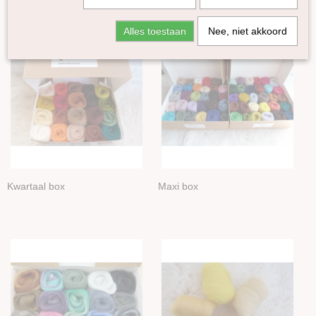
Gekleurde Lontwol 27/23 mic
Alles toestaan
Nee, niet akkoord
Lontwol Corriedale gekleurd
Lontwol Shetland gekleurd
Melange Blue Faced Leicester lontwol
Yak vezels
Alpaca in lont
Diverse
Batts
Sokkenwol
Kleurenset
Kwartaal box
Maxi box
Kwartaal box
Maxi box
Melange box
Huis mixen
Naturel-boxen
Alpaca Tussah zijde mix
Alpine Merino/Alpaca mix