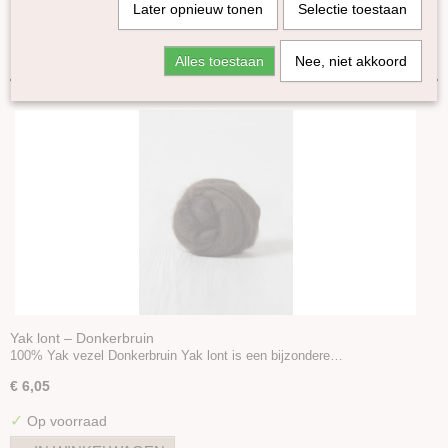
Later opnieuw tonen
Selectie toestaan
Lontwol Gekleurd 27/23 mic
Sorteer op:
Lontwol Corriedale gekleurd
Alles toestaan
Nee, niet akkoord
Lontwol Shetland gekleurd
Melange Blue Faced Leicester lontwol
Yak lont
Alpaca in lont
Kleuren-sets
Kaardvlies
Naaldvlies
Plantaardige vezels
Dierlijke vezels
Zijde Producten
Kunststof vezels
Yak lont – Donkerbruin
100% Yak vezel Donkerbruin Yak lont is een bijzondere…
Vulling
Naaldvilt-pakketten
€ 6,05
Startpakket naaldvilten
✓
Op voorraad
Viltnaalden