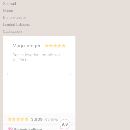
Spinwol
Garen
Buitenkansjes
Limited Editions
Cadeaubon