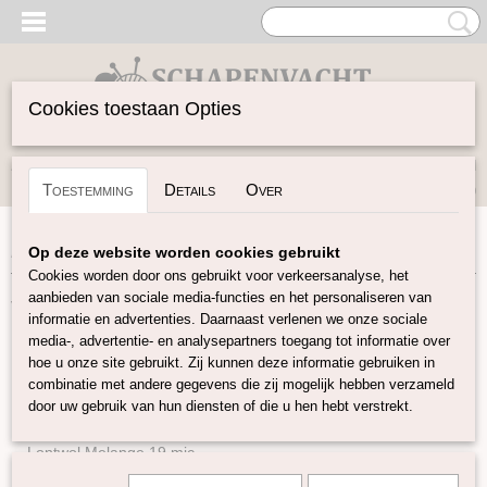
Cookies toestaan Opties
Inloggen
Registreren
UW WINKELWAGEN
Toestemming
Details
Over
Geen producten
(0)
Home
>
Vilten
>
Yak lont
Op deze website worden cookies gebruikt
Cookies worden door ons gebruikt voor verkeersanalyse, het
aanbieden van sociale media-functies en het personaliseren van
Vilten
informatie en advertenties. Daarnaast verlenen we onze sociale
media-, advertentie- en analysepartners toegang tot informatie over
hoe u onze site gebruikt. Zij kunnen deze informatie gebruiken in
Naturel Lontwol
combinatie met andere gegevens die zij mogelijk hebben verzameld
Lontwol gekleurd 14,5 mic
door uw gebruik van hun diensten of die u hen hebt verstrekt.
Lontwol gekleurd 19 mic
Lontwol Melange 19 mic
Lontwol 19 mic/zijde melange