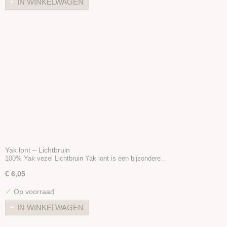
IN WINKELWAGEN
Viltnaaldhouders
Prikmat
Poppenhaar
Oogjes/Neusjes
Viltballetjes
Boeken
Wolvilt 20x30
Vilt 30x30
Wool nepps
Vlokken & Krullen
Folie / Gaas
Yak lont – Lichtbruin
Sproeibal
100% Yak vezel Lichtbruin Yak lont is een bijzondere…
Zeep
€ 6,05
Styropor
✓
Op voorraad
Diverse
Stoffen
IN WINKELWAGEN