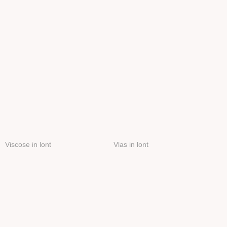
Dierlijke vezels overige
Kunststof vezels
Haak en Breinaalden
Wol wasmiddel
Vulling
Viscose in lont
Vlas in lont