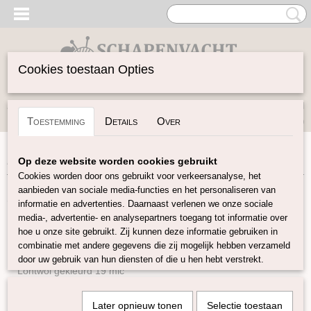
Cookies toestaan Opties
Inloggen
Registreren
UW WINKELWAGEN
Toestemming
Details
Over
Geen producten
(0)
Home
>
Spinwol
>
Plantaardige vezels
Op deze website worden cookies gebruikt
Cookies worden door ons gebruikt voor verkeersanalyse, het
aanbieden van sociale media-functies en het personaliseren van
Spinwol
informatie en advertenties. Daarnaast verlenen we onze sociale
media-, advertentie- en analysepartners toegang tot informatie over
hoe u onze site gebruikt. Zij kunnen deze informatie gebruiken in
Lontwol Natuurlijke kleuren
combinatie met andere gegevens die zij mogelijk hebben verzameld
Lontwol gekleurd 14,5 mic
door uw gebruik van hun diensten of die u hen hebt verstrekt.
Lontwol gekleurd 19 mic
Lontwol Melange 19 mic
Later opnieuw tonen
Selectie toestaan
Lontwol 19 mic/zijde melange