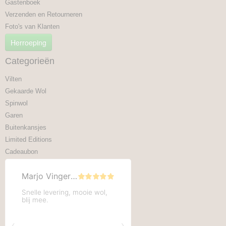
Gastenboek
Verzenden en Retourneren
Foto's van Klanten
Herroeping
Categorieën
Vilten
Gekaarde Wol
Spinwol
Garen
Buitenkansjes
Limited Editions
Cadeaubon