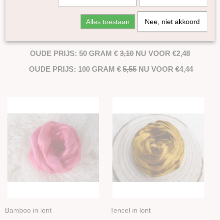
OPRUIMING KATOEN GEKLEURD
Gekleurde Lontwol 27/23 mic
Alles toestaan
Nee, niet akkoord
Lontwol Corriedale gekleurd
OP ALLE GEKLEURDE KATOEN IN LONT NU 20% KORTING
Lontwol Shetland gekleurd
OP=OP
Melange Blue Faced Leicester lontwol
OUDE PRIJS: 50 GRAM €
3,10
NU VOOR €2,48
Yak vezels
OUDE PRIJS: 100 GRAM €
5,55
NU VOOR €4,44
Alpaca in lont
Diverse
Batts
Sokkenwol
Kleurenset
Zijde Producten
Plantaardige vezels
Bamboo in lont
Tencel in lont
Viscose in lont
Vlas in lont
Bamboo in lont
Tencel in lont
Overige plantaardige vezels