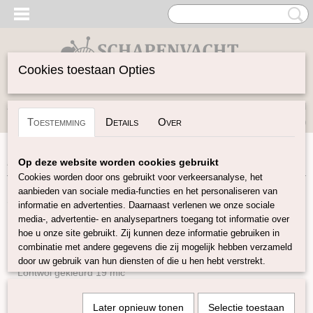
Cookies toestaan Opties
Inloggen
Registreren
UW WINKELWAGEN
Toestemming
Details
Over
Geen producten
(0)
Home
>
Spinwol
>
Kleurenset
>
Melange box
Op deze website worden cookies gebruikt
Cookies worden door ons gebruikt voor verkeersanalyse, het
aanbieden van sociale media-functies en het personaliseren van
Spinwol
informatie en advertenties. Daarnaast verlenen we onze sociale
media-, advertentie- en analysepartners toegang tot informatie over
hoe u onze site gebruikt. Zij kunnen deze informatie gebruiken in
Lontwol Natuurlijke kleuren
combinatie met andere gegevens die zij mogelijk hebben verzameld
Lontwol gekleurd 14,5 mic
door uw gebruik van hun diensten of die u hen hebt verstrekt.
Lontwol gekleurd 19 mic
Lontwol Melange 19 mic
Later opnieuw tonen
Selectie toestaan
Lontwol 19 mic/zijde melange