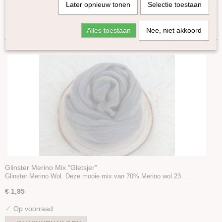
Later opnieuw tonen
Selectie toestaan
Gekleurde Lontwol 27/23 mic
Sorteer op:
Lontwol Corriedale gekleurd
Alles toestaan
Nee, niet akkoord
Lontwol Shetland gekleurd
Melange Blue Faced Leicester lontwol
Yak vezels
Alpaca in lont
Diverse
Batts
Sokkenwol
Kleurenset
Kwartaal box
Maxi box
Melange box
Glinster Merino Mix "Gletsjer"
Glinster Merino Wol. Deze mooie mix van 70% Merino wol 23…
Huis mixen
Naturel-boxen
€ 1,95
Alpaca Tussah zijde mix
✓
Op voorraad
Alpine Merino/Alpaca mix