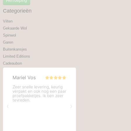
Categorieën
Vilten
Gekaarde Wol
Spinwol
Garen
Buitenkansjes
Limited Editions
Cadeaubon