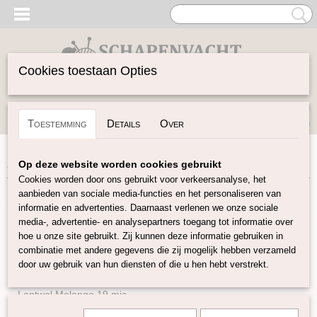
Cookies toestaan Opties
Inloggen
Registreren
UW WINKELWAGEN
Toestemming
Details
Over
Geen producten
(0)
Home
>
Spinwol
>
Kleurenset
>
Glinster Merino Mix
Op deze website worden cookies gebruikt
Cookies worden door ons gebruikt voor verkeersanalyse, het
aanbieden van sociale media-functies en het personaliseren van
Spinwol
informatie en advertenties. Daarnaast verlenen we onze sociale
media-, advertentie- en analysepartners toegang tot informatie over
hoe u onze site gebruikt. Zij kunnen deze informatie gebruiken in
Lontwol Natuurlijke kleuren
combinatie met andere gegevens die zij mogelijk hebben verzameld
Lontwol gekleurd 14,5 mic
door uw gebruik van hun diensten of die u hen hebt verstrekt.
Lontwol gekleurd 19 mic
Lontwol Melange 19 mic
Lontwol 19 mic/zijde melange