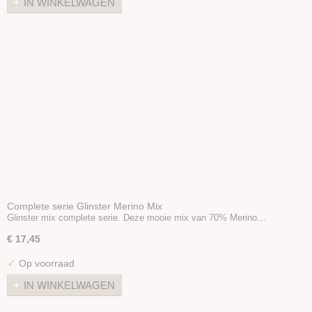
IN WINKELWAGEN
Tweed Merino / Viscose mix
Glinster Merino Mix
Bamboo Merino Mix
Tussah zijde Merino mix
Zijde Producten
Plantaardige vezels
Dierlijke vezels overige
Kunststof vezels
Haak en Breinaalden
Wol wasmiddel
Vulling
Complete serie Glinster Merino Mix
Glinster mix complete serie. Deze mooie mix van 70% Merino…
€ 17,45
✓
Op voorraad
IN WINKELWAGEN