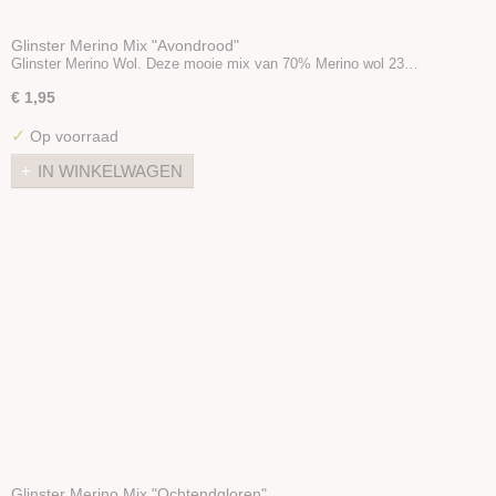
Glinster Merino Mix "Avondrood"
Glinster Merino Wol. Deze mooie mix van 70% Merino wol 23…
€ 1,95
✓
Op voorraad
IN WINKELWAGEN
Glinster Merino Mix "Ochtendgloren"