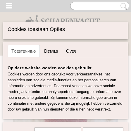
Cookies toestaan Opties
Inloggen
Registreren
UW WINKELWAGEN
Toestemming
Details
Over
Geen producten
(0)
Home
>
Spinwol
>
Kleurenset
>
Glinster Merino Mix
>
Op deze website worden cookies gebruikt
Glinster Merino Mix "Avondrood"
Cookies worden door ons gebruikt voor verkeersanalyse, het
aanbieden van sociale media-functies en het personaliseren van
informatie en advertenties. Daarnaast verlenen we onze sociale
media-, advertentie- en analysepartners toegang tot informatie over
hoe u onze site gebruikt. Zij kunnen deze informatie gebruiken in
combinatie met andere gegevens die zij mogelijk hebben verzameld
door uw gebruik van hun diensten of die u hen hebt verstrekt.