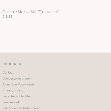
Glinster Merino Mix "Zuiderlicht"
€ 1,95
Informatie
Contact
Veelgestelde vragen
Algemene Voorwaarden
Privacy Policy
Garantie & Klachten
Gastenboek
Verzenden en Retourneren