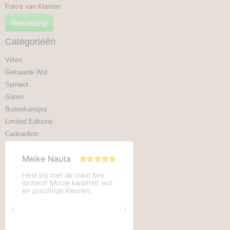
Foto's van Klanten
Herroeping
Categorieën
Vilten
Gekaarde Wol
Spinwol
Garen
Buitenkansjes
Limited Editions
Cadeaubon