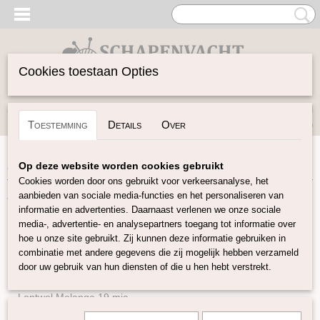
Cookies toestaan Opties
Inloggen
Registreren
UW WINKELWAGEN
Toestemming
Details
Over
Geen producten
(0)
Home
>
Vilten
>
Poppenhaar
Op deze website worden cookies gebruikt
Cookies worden door ons gebruikt voor verkeersanalyse, het
aanbieden van sociale media-functies en het personaliseren van
Vilten
informatie en advertenties. Daarnaast verlenen we onze sociale
media-, advertentie- en analysepartners toegang tot informatie over
hoe u onze site gebruikt. Zij kunnen deze informatie gebruiken in
Naturel Lontwol
combinatie met andere gegevens die zij mogelijk hebben verzameld
Lontwol gekleurd 14,5 mic
door uw gebruik van hun diensten of die u hen hebt verstrekt.
Lontwol gekleurd 19 mic
Lontwol Melange 19 mic
Lontwol 19 mic/zijde melange