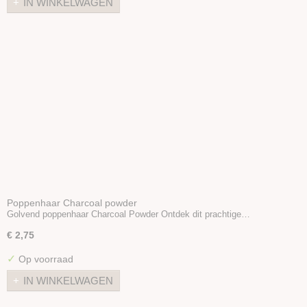
IN WINKELWAGEN
Viltnaaldhouders
Prikmat
Poppenhaar
Oogjes/Neusjes
Viltballetjes
Boeken
Wolvilt 20x30
Vilt 30x30
Wool nepps
Vlokken & Krullen
Folie / Gaas
Poppenhaar Charcoal powder
Sproeibal
Golvend poppenhaar Charcoal Powder Ontdek dit prachtige…
Zeep
€ 2,75
Styropor
✓
Op voorraad
Diverse
Stoffen
IN WINKELWAGEN