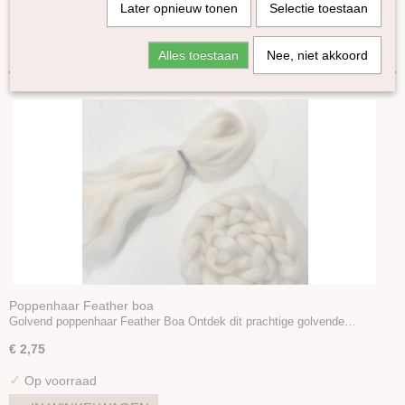
Later opnieuw tonen
Selectie toestaan
Lontwol Gekleurd 27/23 mic
Sorteer op:
Lontwol Corriedale gekleurd
Alles toestaan
Nee, niet akkoord
Lontwol Shetland gekleurd
Melange Blue Faced Leicester lontwol
Yak lont
Alpaca in lont
Kleuren-sets
Kaardvlies
Naaldvlies
Plantaardige vezels
Dierlijke vezels
Zijde Producten
Kunststof vezels
Poppenhaar Feather boa
Golvend poppenhaar Feather Boa Ontdek dit prachtige golvende…
Vulling
Naaldvilt-pakketten
€ 2,75
Startpakket naaldvilten
✓
Op voorraad
Viltnaalden