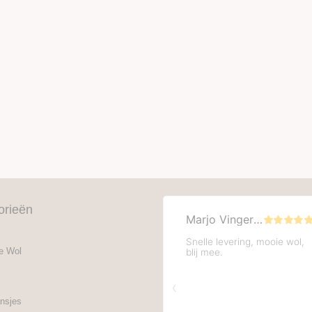
orieën
e Wol
nsjes