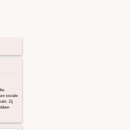
ia-
nze sociale
ikt. Zij
hebben