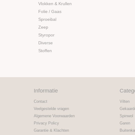
Vlokken & Krullen
Folie / Gaas
Sproeibal
Zeep
Styropor
Diverse
Stoffen
Informatie
Categ
Contact
Vilten
Veelgestelde vragen
Gekaard
Algemene Voorwaarden
Spinwol
Privacy Policy
Garen
Garantie & Klachten
Buitenka