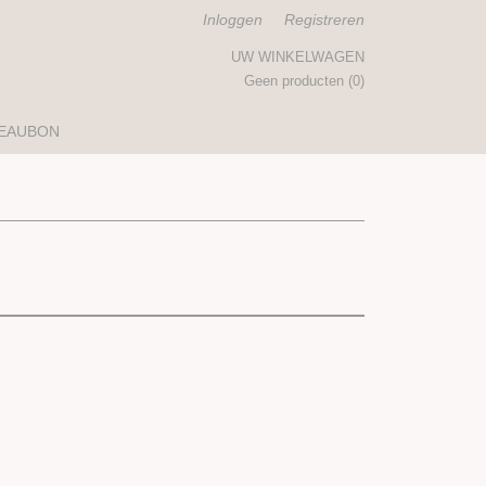
Inloggen
Registreren
UW WINKELWAGEN
Geen producten
(0)
EAUBON