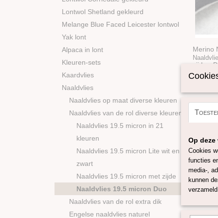
Lontwol Shetland gekleurd
Melange Blue Faced Leicester lontwol
Yak lont
Merino 
Alpaca in lont
Naaldvli
Kleuren-sets
zijden. 
Kaardvlies
Cookies
€ 5,90
Naaldvlies
Naaldvlies op maat diverse kleuren
Toeste
Naaldvlies van de rol diverse kleuren
Naaldvlies 19.5 micron in 21
kleuren
Op deze 
Naaldvlies 19.5 micron Lite wit en
Cookies wo
functies e
zwart
media-, ad
Naaldvlies 19.5 micron met zijde
kunnen dez
Naaldvlies 19.5 micron Duo
verzameld 
Naaldvlies van de rol extra dik
Engelse naaldvlies naturel