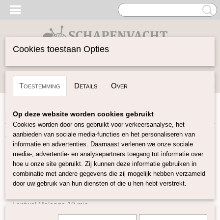
Cookies toestaan Opties
Inloggen
Registreren
UW WINKELWAGEN
Toestemming
Details
Over
Geen producten
(0)
Home
>
Vilten
>
Kleuren-sets
>
Bamboo Merino Mix
Op deze website worden cookies gebruikt
Cookies worden door ons gebruikt voor verkeersanalyse, het
aanbieden van sociale media-functies en het personaliseren van
Vilten
informatie en advertenties. Daarnaast verlenen we onze sociale
media-, advertentie- en analysepartners toegang tot informatie over
hoe u onze site gebruikt. Zij kunnen deze informatie gebruiken in
Naturel Lontwol
combinatie met andere gegevens die zij mogelijk hebben verzameld
Lontwol gekleurd 14,5 mic
door uw gebruik van hun diensten of die u hen hebt verstrekt.
Lontwol gekleurd 19 mic
Lontwol Melange 19 mic
Lontwol 19 mic/zijde melange