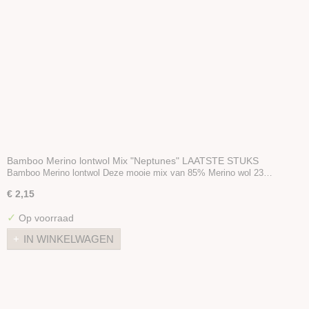
Wolvilt 20x30
Vilt 30x30
Wool nepps
Vlokken & Krullen
Folie / Gaas
Sproeibal
Zeep
Styropor
Diverse
Bamboo Merino lontwol Mix "Neptunes" LAATSTE STUKS
Stoffen
LOOPT UIT
Bamboo Merino lontwol Deze mooie mix van 85% Merino wol 23…
€ 2,15
✓
Op voorraad
IN WINKELWAGEN