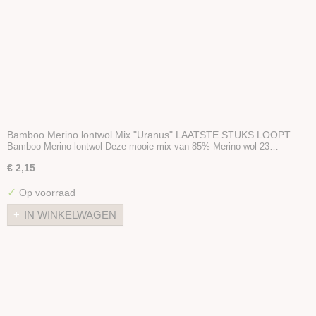
Bamboo Merino lontwol Mix "Uranus" LAATSTE STUKS LOOPT
UIT
Bamboo Merino lontwol Deze mooie mix van 85% Merino wol 23…
€ 2,15
✓
Op voorraad
IN WINKELWAGEN