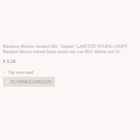
Bamboo Merino lontwol Mix "Jupiter" LAATSTE STUKS LOOPT
UIT
Bamboo Merino lontwol Deze mooie mix van 85% Merino wol 23…
€ 2,15
✓
Op voorraad
IN WINKELWAGEN