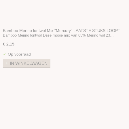
Bamboo Merino lontwol Mix "Mercury" LAATSTE STUKS LOOPT
UIT
Bamboo Merino lontwol Deze mooie mix van 85% Merino wol 23…
€ 2,15
✓
Op voorraad
IN WINKELWAGEN