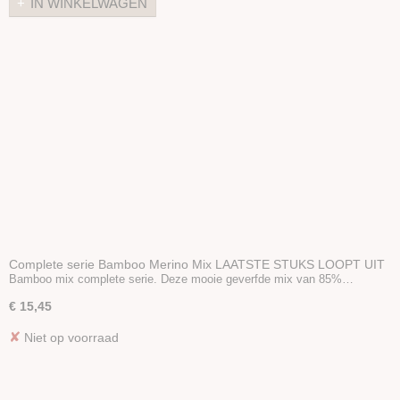
IN WINKELWAGEN
Perendale kaardvlies sets
Kaardvlies
Naaldvlies
Plantaardige vezels
Dierlijke vezels
Zijde Producten
Kunststof vezels
Vulling
Naaldvilt-pakketten
Startpakket naaldvilten
Viltnaalden
Complete serie Bamboo Merino Mix LAATSTE STUKS LOOPT UIT
Viltnaaldhouders
Bamboo mix complete serie. Deze mooie geverfde mix van 85%…
Prikmat
€ 15,45
Poppenhaar
✘
Niet op voorraad
Oogjes/Neusjes
Viltballetjes
Boeken