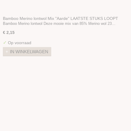
Bamboo Merino lontwol Mix "Aarde" LAATSTE STUKS LOOPT
UIT
Bamboo Merino lontwol Deze mooie mix van 85% Merino wol 23…
€ 2,15
✓
Op voorraad
IN WINKELWAGEN