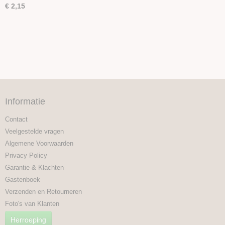
€ 2,15
Informatie
Contact
Veelgestelde vragen
Algemene Voorwaarden
Privacy Policy
Garantie & Klachten
Gastenboek
Verzenden en Retourneren
Foto's van Klanten
Herroeping