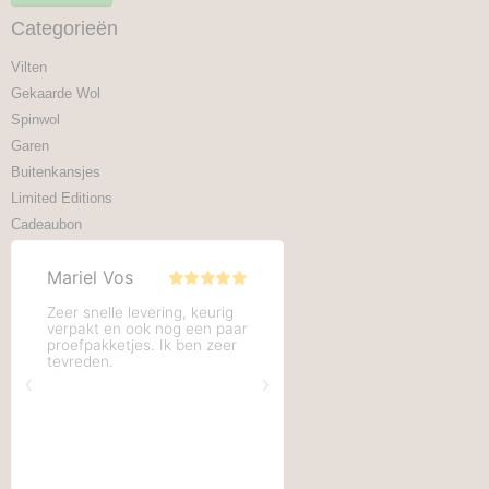
Categorieën
Vilten
Gekaarde Wol
Spinwol
Garen
Buitenkansjes
Limited Editions
Cadeaubon