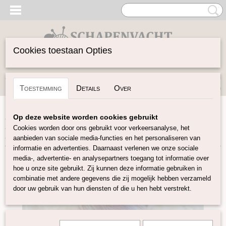
Cookies toestaan Opties
Inloggen
Registreren
UW WINKELWAGEN
Toestemming
Details
Over
Geen producten
(0)
Home
>
Vilten
>
Kleuren-sets
>
Bamboo Merino Mix
>
Op deze website worden cookies gebruikt
Bamboo Merino lontwol Mix "Jupiter" LAATSTE STUKS
Cookies worden door ons gebruikt voor verkeersanalyse, het
LOOPT UIT
aanbieden van sociale media-functies en het personaliseren van
informatie en advertenties. Daarnaast verlenen we onze sociale
media-, advertentie- en analysepartners toegang tot informatie over
hoe u onze site gebruikt. Zij kunnen deze informatie gebruiken in
combinatie met andere gegevens die zij mogelijk hebben verzameld
door uw gebruik van hun diensten of die u hen hebt verstrekt.