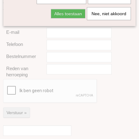
een bevestiging per e-mail en informeren wij u over de verdere
afhandeling van uw herroeping.
Alles toestaan
Nee, niet akkoord
Naam
E-mail
Telefoon
Bestelnummer
Reden van
herroeping
Verstuur »