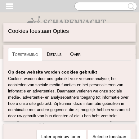
Cookies toestaan Opties
Inloggen
Registreren
UW WINKELWAGEN
Toestemming
Details
Over
Geen producten
(0)
Home
>
Herroeping
Op deze website worden cookies gebruikt
Cookies worden door ons gebruikt voor verkeersanalyse, het
Door dit formulier te verzenden, geeft u aan dat u gebruik wilt
aanbieden van sociale media-functies en het personaliseren van
maken van uw herroepingsrecht en uw bestelling wilt annuleren of
informatie en advertenties. Daarnaast verlenen we onze sociale
retourneren.
media-, advertentie- en analysepartners toegang tot informatie over
hoe u onze site gebruikt. Zij kunnen deze informatie gebruiken in
U heeft het recht uw bestelling tot 14 dagen na ontvangst zonder
combinatie met andere gegevens die zij mogelijk hebben verzameld
opgave van reden te herroepen. Heeft u uw bestelling nog niet
door uw gebruik van hun diensten of die u hen hebt verstrekt.
ontvangen, dan kunt u via dit formulier eveneens aangeven dat u
van de aankoop afziet.
Na ontvangst van uw verzoek sturen wij u zo spoedig mogelijk
Later opnieuw tonen
Selectie toestaan