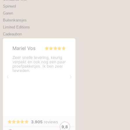
Spinwol
Garen
Buitenkansjes
Limited Editions
Cadeaubon