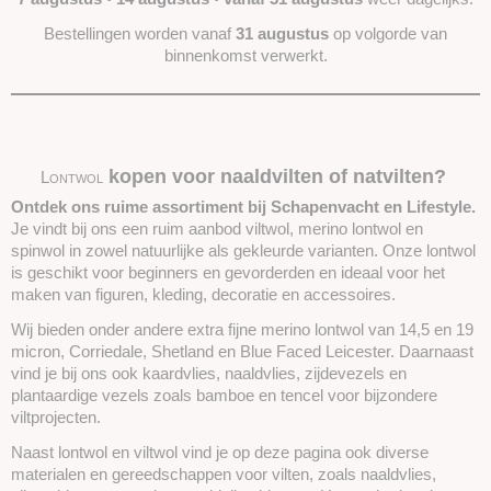
Viltnaaldhouders
Bestellingen worden vanaf
31 augustus
op volgorde van
Prikmat
binnenkomst verwerkt.
Poppenhaar
Oogjes/Neusjes
Viltballetjes
Boeken
kopen voor naaldvilten of natvilten?
Lontwol
Wolvilt 20x30
Ontdek ons ruime assortiment bij Schapenvacht en Lifestyle.
Vilt 30x30
Je vindt bij ons een ruim aanbod viltwol, merino lontwol en
Wool nepps
spinwol in zowel natuurlijke als gekleurde varianten. Onze lontwol
is geschikt voor beginners en gevorderden en ideaal voor het
Vlokken & Krullen
maken van figuren, kleding, decoratie en accessoires.
Folie / Gaas
Wij bieden onder andere extra fijne merino lontwol van 14,5 en 19
Sproeibal
micron, Corriedale, Shetland en Blue Faced Leicester. Daarnaast
Zeep
vind je bij ons ook kaardvlies, naaldvlies, zijdevezels en
Styropor
plantaardige vezels zoals bamboe en tencel voor bijzondere
Diverse
viltprojecten.
Stoffen
Naast lontwol en viltwol vind je op deze pagina ook diverse
materialen en gereedschappen voor vilten, zoals naaldvlies,