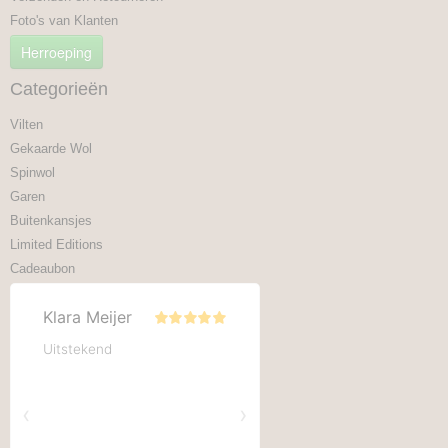
Foto's van Klanten
Herroeping
Categorieën
Vilten
Gekaarde Wol
Spinwol
Garen
Buitenkansjes
Limited Editions
Cadeaubon