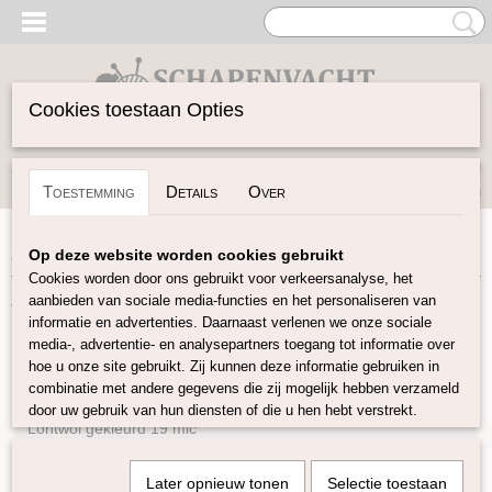
Cookies toestaan Opties
Inloggen
Registreren
UW WINKELWAGEN
Toestemming
Details
Over
Geen producten
(0)
Home
>
Vilten
Op deze website worden cookies gebruikt
Cookies worden door ons gebruikt voor verkeersanalyse, het
aanbieden van sociale media-functies en het personaliseren van
Vilten
informatie en advertenties. Daarnaast verlenen we onze sociale
media-, advertentie- en analysepartners toegang tot informatie over
hoe u onze site gebruikt. Zij kunnen deze informatie gebruiken in
Naturel Lontwol
combinatie met andere gegevens die zij mogelijk hebben verzameld
Lontwol gekleurd 14,5 mic
door uw gebruik van hun diensten of die u hen hebt verstrekt.
Lontwol gekleurd 19 mic
Lontwol Melange 19 mic
Later opnieuw tonen
Selectie toestaan
Lontwol 19 mic/zijde melange