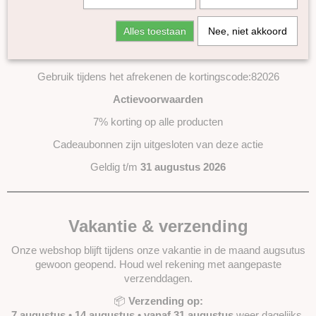
Maandaanbieding Augustus
Lontwol Gekleurd 27/23 mic
Alles toestaan
Nee, niet akkoord
Lontwol Corriedale gekleurd
De hele maand augustus ontvang je 7% korting op bijna ons
Lontwol Shetland gekleurd
hele assortiment!
Melange Blue Faced Leicester lontwol
Gebruik tijdens het afrekenen de kortingscode:82026
Yak lont
Actievoorwaarden
Alpaca in lont
7% korting op alle producten
Kleuren-sets
Kaardvlies
Cadeaubonnen zijn uitgesloten van deze actie
Naaldvlies
Geldig t/m
31 augustus 2026
Plantaardige vezels
Dierlijke vezels
Zijde Producten
Vakantie & verzending
Kunststof vezels
Onze webshop blijft tijdens onze vakantie in de maand augsutus
Vulling
gewoon geopend. Houd wel rekening met aangepaste
Naaldvilt-pakketten
verzenddagen.
Startpakket naaldvilten
📦
Verzending op:
Viltnaalden
7 augustus
•
14 augustus
•
vanaf 31 augustus
weer dagelijks.