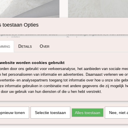
 toestaan Opties
 5.0 105 cm zwart
Organza 5.0 105 cm Ivoor
rganza 5,0 van 105cm breed. Deze
Ivoorkleurige organza 5,0 van 105cm
 zwarte 100%…
Deze luxueze…
mming
Details
Over
€ 13,95
website worden cookies gebruikt
rden door ons gebruikt voor verkeersanalyse, het aanbieden van sociale med
n het personaliseren van informatie en advertenties. Daarnaast verlenen we o
vertentie- en analysepartners toegang tot informatie over hoe u onze site gebru
e informatie gebruiken in combinatie met andere gegevens die zij mogelijk 
door uw gebruik van hun diensten of die u hen hebt verstrekt.
opnieuw tonen
Selectie toestaan
Alles toestaan
Nee, niet 