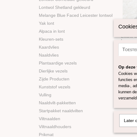
Lontwol Shetland gekleurd
Melange Blue Faced Leicester lontwol
Yak lont
Cookies
Organza
Alpaca in lont
Zwarte o
Kleuren-sets
luxueze
Kaardvlies
Toeste
€ 15,25
Naaldvlies
Plantaardige vezels
Op deze 
Dierlijke vezels
Cookies wo
Zijde Producten
functies e
media-, ad
Kunststof vezels
kunnen dez
Vulling
verzameld 
Naaldvilt-pakketten
Startpakket naaldvilten
Viltnaalden
Later 
Viltnaaldhouders
Prikmat