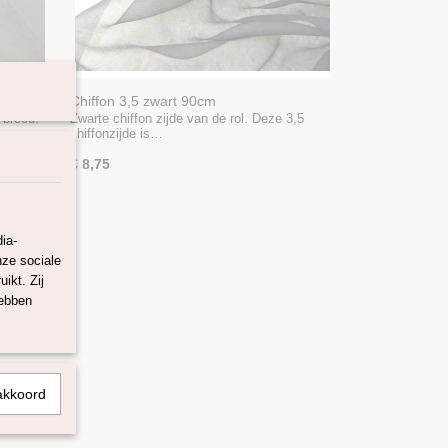
Chiffon 3,5 zwart 90cm
 breed.
Zwarte chiffon zijde van de rol. Deze 3,5
chiffonzijde is…
€ 8,75
ia-
nze sociale
ikt. Zij
hebben
akkoord