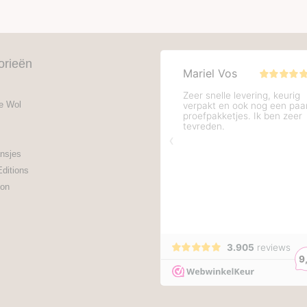
orieën
e Wol
nsjes
Editions
on