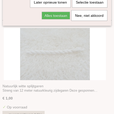
Later opnieuw tonen
Selectie toestaan
Lontwol Gekleurd 27/23 mic
Sorteer op:
Lontwol Corriedale gekleurd
Alles toestaan
Nee, niet akkoord
Lontwol Shetland gekleurd
Melange Blue Faced Leicester lontwol
Yak lont
Alpaca in lont
Kleuren-sets
Kaardvlies
Naaldvlies
Plantaardige vezels
Dierlijke vezels
Zijde Producten
Zijde in lont
Natuurlijk witte splijtgaren
Streng van 12 meter natuurkleurig zijdegaren Deze gesponnen…
Sari Zijde
Zijden Hankies
€ 1,00
Zijden stoffen
✓
Op voorraad
Zijde garen