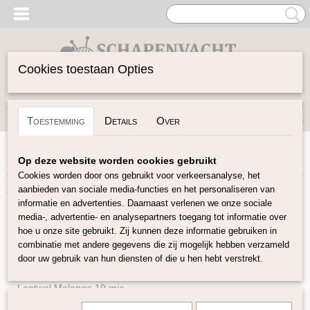
Cookies toestaan Opties
Inloggen
Registreren
UW WINKELWAGEN
Toestemming
Details
Over
Geen producten
(0)
Home
>
Vilten
>
Zijde Producten
>
Zijde garen
Op deze website worden cookies gebruikt
Cookies worden door ons gebruikt voor verkeersanalyse, het
aanbieden van sociale media-functies en het personaliseren van
Vilten
informatie en advertenties. Daarnaast verlenen we onze sociale
media-, advertentie- en analysepartners toegang tot informatie over
hoe u onze site gebruikt. Zij kunnen deze informatie gebruiken in
Naturel Lontwol
combinatie met andere gegevens die zij mogelijk hebben verzameld
Lontwol gekleurd 14,5 mic
door uw gebruik van hun diensten of die u hen hebt verstrekt.
Lontwol gekleurd 19 mic
Lontwol Melange 19 mic
Lontwol 19 mic/zijde melange