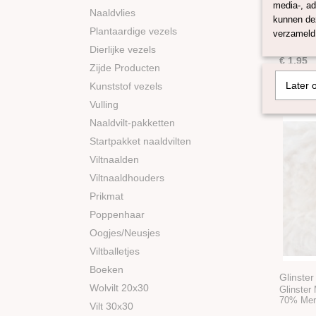
media-, ad
Naaldvlies
Glinster
kunnen dez
Glinster
Plantaardige vezels
verzameld 
70% Mer
Dierlijke vezels
€ 1,95
Zijde Producten
Later 
Kunststof vezels
Vulling
Naaldvilt-pakketten
Startpakket naaldvilten
Viltnaalden
Viltnaaldhouders
Prikmat
Poppenhaar
Oogjes/Neusjes
Viltballetjes
Boeken
Glinster
Wolvilt 20x30
Glinster
70% Mer
Vilt 30x30