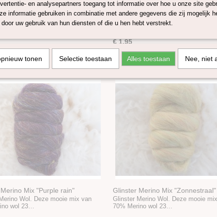
vertentie- en analysepartners toegang tot informatie over hoe u onze site gebru
 Merino Mix "Zuiderlicht"
Glinster Merino Mix "Oase"
e informatie gebruiken in combinatie met andere gegevens die zij mogelijk 
 Merino Wol. Deze mooie mix van
Glinster Merino Wol. Deze mooie mi
door uw gebruik van hun diensten of die u hen hebt verstrekt.
ino wol en…
70% Merino wol 23…
€ 1,95
opnieuw tonen
Selectie toestaan
Alles toestaan
Nee, niet 
 Merino Mix "Purple rain"
Glinster Merino Mix "Zonnestraal"
 Merino Wol. Deze mooie mix van
Glinster Merino Wol. Deze mooie mi
ino wol 23…
70% Merino wol 23…