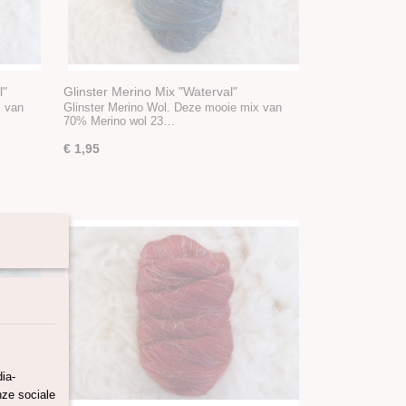
l"
Glinster Merino Mix "Waterval"
x van
Glinster Merino Wol. Deze mooie mix van
70% Merino wol 23…
€ 1,95
ia-
nze sociale