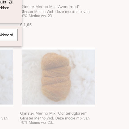
ikt. Zij
Glinster Merino Mix "Avondrood"
hebben
x van
Glinster Merino Wol. Deze mooie mix van
70% Merino wol 23…
€ 1,95
akkoord
Glinster Merino Mix "Ochtendgloren"
x van
Glinster Merino Wol. Deze mooie mix van
70% Merino wol 23…