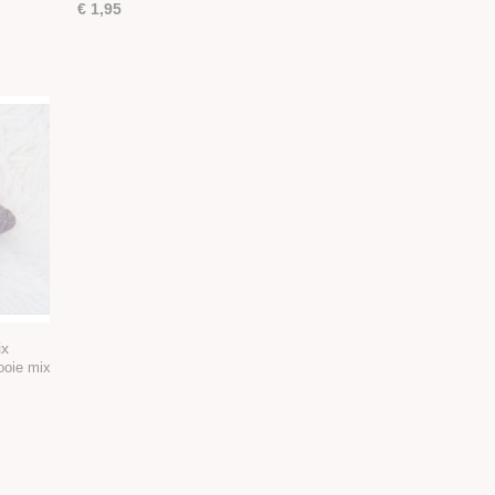
€ 1,95
ix
ooie mix