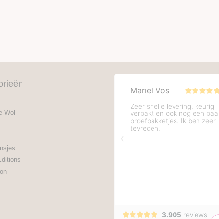
orieën
e Wol
nsjes
Editions
on