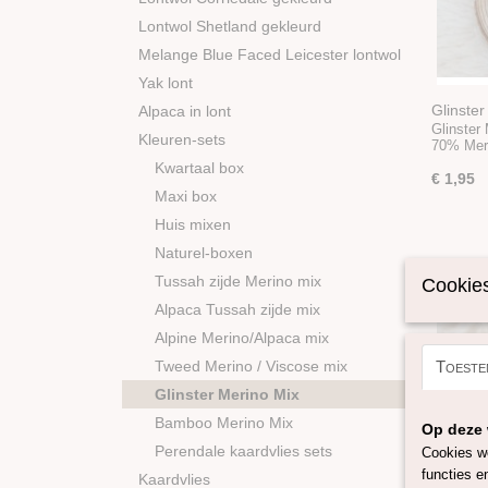
Lontwol Shetland gekleurd
Melange Blue Faced Leicester lontwol
Yak lont
Glinster
Alpaca in lont
Glinster
Kleuren-sets
70% Mer
Kwartaal box
€ 1,95
Maxi box
Huis mixen
Naturel-boxen
Tussah zijde Merino mix
Cookies
Alpaca Tussah zijde mix
Alpine Merino/Alpaca mix
Tweed Merino / Viscose mix
Toeste
Glinster Merino Mix
Bamboo Merino Mix
Op deze 
Perendale kaardvlies sets
Cookies wo
functies e
Kaardvlies