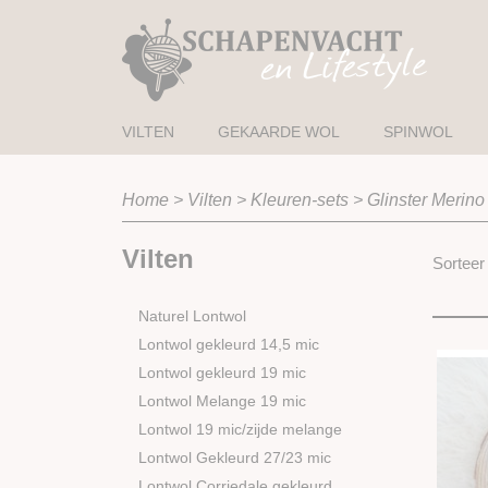
VILTEN
GEKAARDE WOL
SPINWOL
Home
>
Vilten
>
Kleuren-sets
>
Glinster Merino
Vilten
Sortee
Naturel Lontwol
Lontwol gekleurd 14,5 mic
Lontwol gekleurd 19 mic
Lontwol Melange 19 mic
Lontwol 19 mic/zijde melange
Lontwol Gekleurd 27/23 mic
Lontwol Corriedale gekleurd