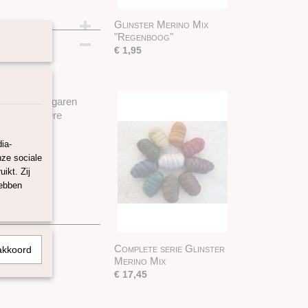
Glinster Merino Mix
m
"Regenboog"
€ 1,95
urde Nylon garen
ilten en andere
ia-
nze sociale
ikt. Zij
hebben
10
Complete serie Glinster
akkoord
Merino Mix
€ 17,45