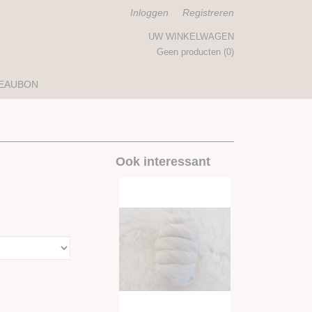
Inloggen
Registreren
UW WINKELWAGEN
Geen producten
(0)
EAUBON
Ook interessant