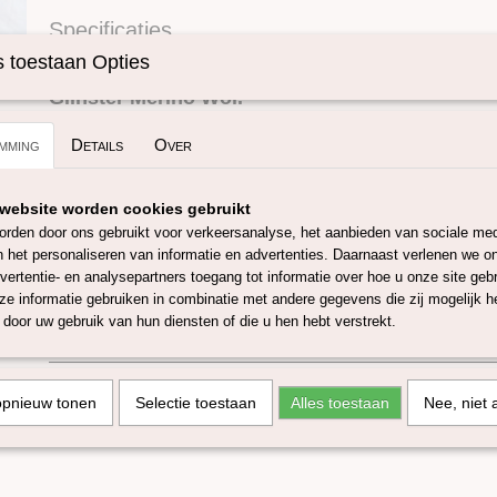
Specificaties
Omschrijving
Productcode
SKUGM10-25 gra
 toestaan Opties
Glinster Merino Wol.
mming
Details
Over
Deze mooie mix van 70% Merino wol 23 micron en 30% gekle
geeft een heel speciaal effect bij het spinnen, natvilten, naaldv
handwerkdoeleinden.
website worden cookies gebruikt
rden door ons gebruikt voor verkeersanalyse, het aanbieden van sociale med
De kleur "sterrenhemel" bestaat uit zwart/pastel kleuren.
n het personaliseren van informatie en advertenties. Daarnaast verlenen we o
vertentie- en analysepartners toegang tot informatie over hoe u onze site gebru
Wordt in bolletjes van 25 gram of 50 gram geleverd.
e informatie gebruiken in combinatie met andere gegevens die zij mogelijk 
Deze serie is ook voordelig te bestellen als set bestaande uit 
door uw gebruik van hun diensten of die u hen hebt verstrekt.
verschillende fascinerende kleuren.
opnieuw tonen
Selectie toestaan
Alles toestaan
Nee, niet 