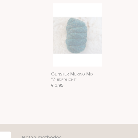
Glinster Merino Mix
"Zuiderlicht"
€ 1,95
Betaalmethodes