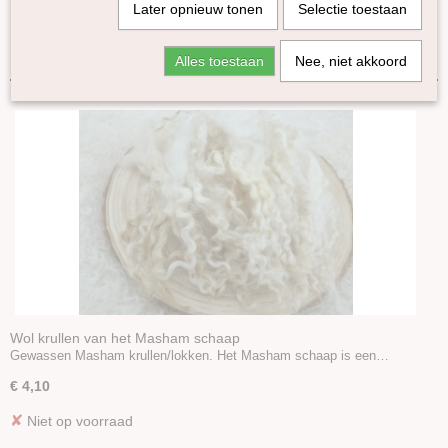
Later opnieuw tonen
Selectie toestaan
Lontwol Gekleurd 27/23 mic
Sorteer op:
Lontwol Corriedale gekleurd
Alles toestaan
Nee, niet akkoord
Lontwol Shetland gekleurd
Melange Blue Faced Leicester lontwol
Yak lont
Alpaca in lont
Kleuren-sets
Kaardvlies
Naaldvlies
Plantaardige vezels
Dierlijke vezels
Zijde Producten
Kunststof vezels
Wol krullen van het Masham schaap
Gewassen Masham krullen/lokken. Het Masham schaap is een…
Vulling
Naaldvilt-pakketten
€ 4,10
Startpakket naaldvilten
✘
Niet op voorraad
Viltnaalden