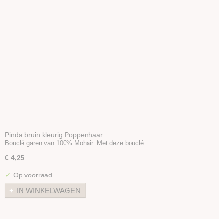
Viltnaaldhouders
Prikmat
Poppenhaar
Oogjes/Neusjes
Viltballetjes
Boeken
Wolvilt 20x30
Vilt 30x30
Wool nepps
Vlokken & Krullen
Folie / Gaas
Pinda bruin kleurig Poppenhaar
Bouclé garen van 100% Mohair. Met deze bouclé…
Sproeibal
€ 4,25
Zeep
Styropor
✓
Op voorraad
Diverse
IN WINKELWAGEN
Stoffen