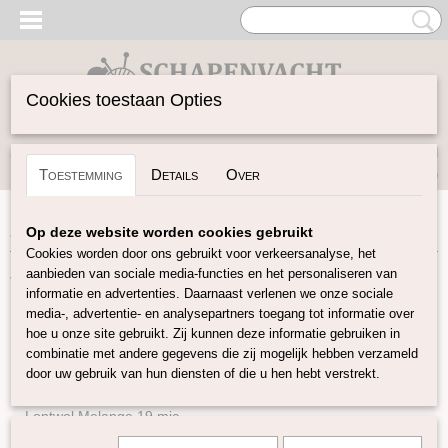
Cookies toestaan Opties
Inloggen
Registreren
UW WINKELWAGEN
Toestemming
Details
Over
Geen producten
(0)
Home
>
Vilten
>
Vlokken & Krullen
Op deze website worden cookies gebruikt
Cookies worden door ons gebruikt voor verkeersanalyse, het
aanbieden van sociale media-functies en het personaliseren van
Vilten
informatie en advertenties. Daarnaast verlenen we onze sociale
media-, advertentie- en analysepartners toegang tot informatie over
hoe u onze site gebruikt. Zij kunnen deze informatie gebruiken in
Naturel Lontwol
combinatie met andere gegevens die zij mogelijk hebben verzameld
Lontwol gekleurd 14,5 mic
door uw gebruik van hun diensten of die u hen hebt verstrekt.
Lontwol gekleurd 19 mic
Lontwol Melange 19 mic
Lontwol 19 mic/zijde melange