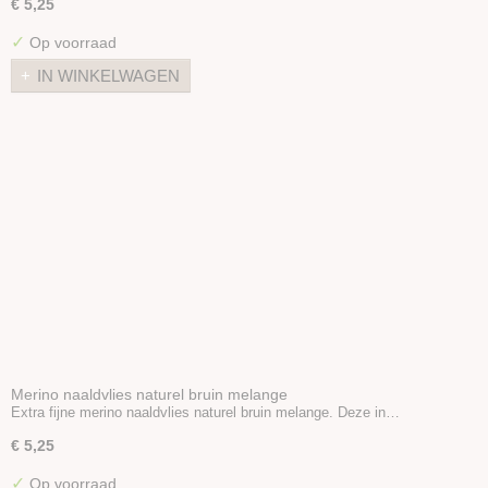
€ 5,25
Zijde Producten
Kunststof vezels
✓
Op voorraad
Vulling
IN WINKELWAGEN
Naaldvilt-pakketten
Startpakket naaldvilten
Viltnaalden
Viltnaaldhouders
Prikmat
Poppenhaar
Oogjes/Neusjes
Viltballetjes
Boeken
Wolvilt 20x30
Vilt 30x30
Merino naaldvlies naturel bruin melange
Wool nepps
Extra fijne merino naaldvlies naturel bruin melange. Deze in…
Vlokken & Krullen
€ 5,25
Folie / Gaas
✓
Op voorraad