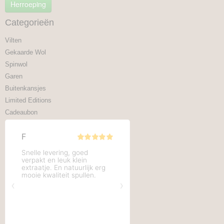
Herroeping
Categorieën
Vilten
Gekaarde Wol
Spinwol
Garen
Buitenkansjes
Limited Editions
Cadeaubon