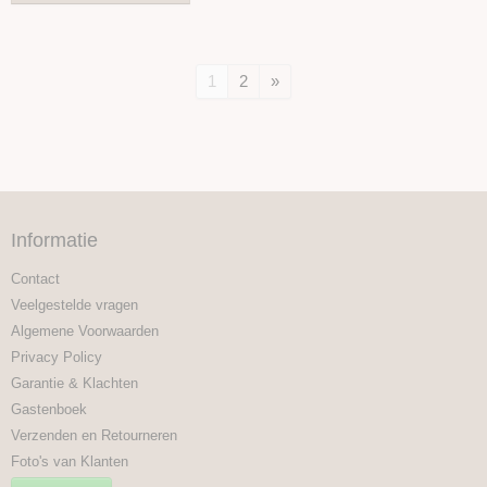
1
2
»
Informatie
Contact
Veelgestelde vragen
Algemene Voorwaarden
Privacy Policy
Garantie & Klachten
Gastenboek
Verzenden en Retourneren
Foto's van Klanten