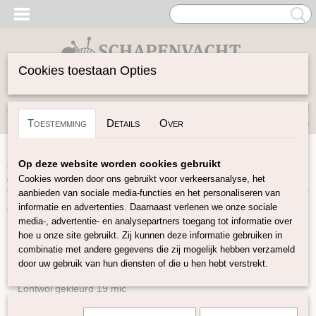
Cookies toestaan Opties
Inloggen
Registreren
UW WINKELWAGEN
Toestemming
Details
Over
Geen producten
(0)
Home
>
Vilten
>
Naaldvlies
>
Naaldvlies op maat diverse
Op deze website worden cookies gebruikt
kleuren
>
Merino Naaldvlies 19 micron in 25 kleuren
Cookies worden door ons gebruikt voor verkeersanalyse, het
aanbieden van sociale media-functies en het personaliseren van
informatie en advertenties. Daarnaast verlenen we onze sociale
Vilten
media-, advertentie- en analysepartners toegang tot informatie over
hoe u onze site gebruikt. Zij kunnen deze informatie gebruiken in
combinatie met andere gegevens die zij mogelijk hebben verzameld
Naturel Lontwol
door uw gebruik van hun diensten of die u hen hebt verstrekt.
Lontwol gekleurd 14,5 mic
Lontwol gekleurd 19 mic
Lontwol Melange 19 mic