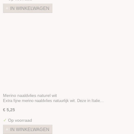
Sproeibal
IN WINKELWAGEN
Zeep
Styropor
Diverse
Stoffen
Merino naaldvlies naturel wit
Extra fijne merino naaldvlies natuurlijk wit. Deze in Italie…
€ 5,25
✓
Op voorraad
IN WINKELWAGEN