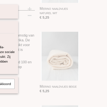
Merino naaldvlies
cm
naturel wit
€ 5,25
19 en is afkomstig van
en Zuid-Amerika. De
worden gebruikt voor
ia-
, het gewicht is
nze sociale
ikt. Zij
hebben
-Tex Standard 100 en
 onze webshop
akkoord
Merino naaldvlies beige
€ 5,25