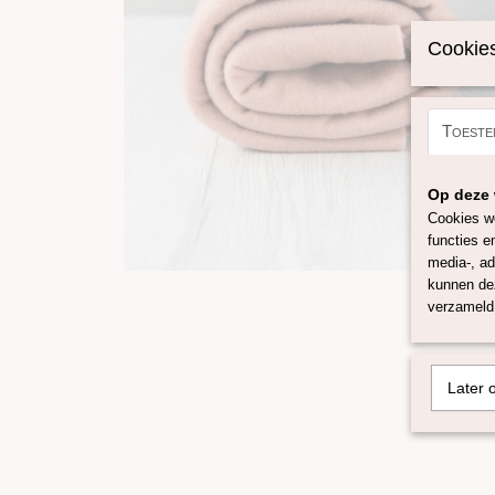
Cookies
Toeste
Op deze 
Cookies wo
functies e
media-, ad
kunnen dez
verzameld 
Later 