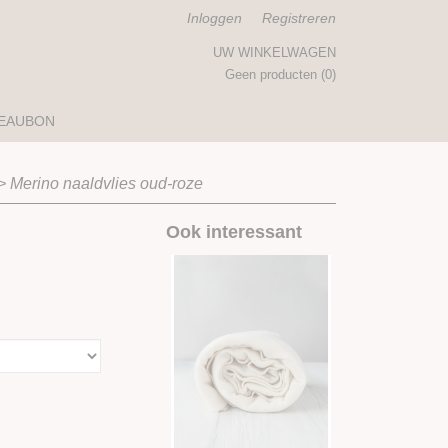
Inloggen
Registreren
UW WINKELWAGEN
Geen producten
(0)
EAUBON
>
Merino naaldvlies oud-roze
Ook interessant