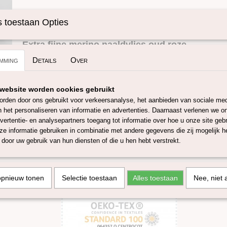
Specificaties
 toestaan Opties
Omschrijving
Productcode
SKUIPF20-50x50 
Extra fijne merino naaldvlies oud roze.
mming
Details
Over
Deze in Italie geproduceerde naaldvlies heeft een micron van 
het merino schaap, welke gehouden worden in o.a Australië 
website worden cookies gebruikt
wol komt van
Mulesing vrije merino schapen. Dit wolvilt kan 
rden door ons gebruikt voor verkeersanalyse, het aanbieden van sociale med
naaldvilten en natvilten. De dikte van het naaldvlies is 2a3 mm
n het personaliseren van informatie en advertenties. Daarnaast verlenen we o
ongeveer 170 g/m.
vertentie- en analysepartners toegang tot informatie over hoe u onze site gebru
e informatie gebruiken in combinatie met andere gegevens die zij mogelijk 
Deze naaldvlies is geverfd bij onze leverancier volgens Oeko
door uw gebruik van hun diensten of die u hen hebt verstrekt.
is gecertificeerd voor GOTS 5.0 en GRS
.
Ook verkrijgbaar in
gekleurde naaldvlies band in 25 diverse kleuren.
Dit naaldvlies is verkrijgbaar in 3 maten:
opnieuw tonen
Selectie toestaan
Alles toestaan
Nee, niet 