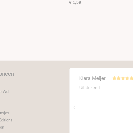
€ 1,59
orieën
e Wol
nsjes
Editions
on