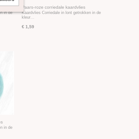
rdvlies
Paars-roze corriedale kaardvlies
gemêleerd Parma Violet
en in de
Kaardvlies Corriedale in lont getrokken in de
kleur…
€ 1,59
es
en in de