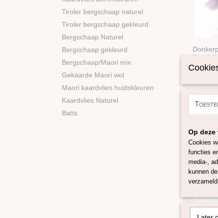
Tiroler bergschaap naturel
Tiroler bergschaap gekleurd
Bergschaap Naturel
Donkerp
Bergschaap gekleurd
gemêlee
Kaardvlie
Bergschaap/Maori mix
kleur do
Cookies
Gekaarde Maori wol
€ 1,59
Maori kaardvlies huidskleuren
Kaardvlies Naturel
Toeste
Batts
Op deze 
Cookies wo
functies e
media-, ad
kunnen dez
verzameld 
Later 