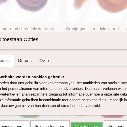
aars-rood corriedale kaardvlies
Oranje-geel corriedale kaardvlies
rd Forest Fruits
gemêleerd Peach Melba
s Corriedale in lont getrokken in de
Kaardvlies Corriedale in lont getrokk
nker…
kleur…
 toestaan Opties
€ 1,59
mming
Details
Over
website worden cookies gebruikt
rden door ons gebruikt voor verkeersanalyse, het aanbieden van sociale med
n het personaliseren van informatie en advertenties. Daarnaast verlenen we o
vertentie- en analysepartners toegang tot informatie over hoe u onze site gebru
e informatie gebruiken in combinatie met andere gegevens die zij mogelijk 
door uw gebruik van hun diensten of die u hen hebt verstrekt.
opnieuw tonen
Selectie toestaan
Alles toestaan
Nee, niet 