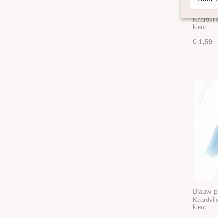
Lime-Tur
gemêle
Kaardvlie
kleur…
€ 1,59
Blauw-p
gemêlee
Kaardvlie
kleur…