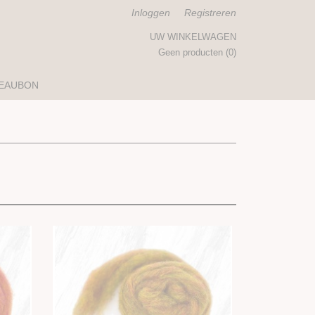
Inloggen
Registreren
UW WINKELWAGEN
Geen producten
(0)
EAUBON