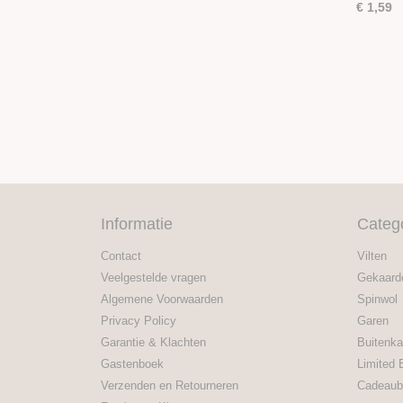
€ 1,59
Informatie
Categ
Contact
Vilten
Veelgestelde vragen
Gekaard
Algemene Voorwaarden
Spinwol
Privacy Policy
Garen
Garantie & Klachten
Buitenka
Gastenboek
Limited 
Verzenden en Retourneren
Cadeaub