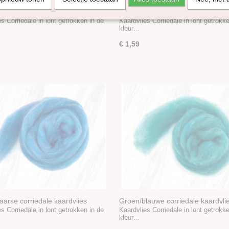
quoise corriedale kaardvlies
Rood-paars-oranje corriedale kaa
erd Lemon Lime
gemêleerd Sour Cherry
s Corriedale in lont getrokken in de
Kaardvlies Corriedale in lont getrokk
kleur…
€ 1,59
aarse corriedale kaardvlies
Groen/blauwe corriedale kaardvli
rd Bilberry Pie
gemêleerd Bubblegum
s Corriedale in lont getrokken in de
Kaardvlies Corriedale in lont getrokk
kleur…