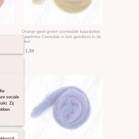
Oranje-geel-groen corriedale kaardvlies
gemêleerd Fruit Salad
en in de
Kaardvlies Corriedale in lont getrokken in de
kleur…
€ 1,59
ia-
nze sociale
ikt. Zij
hebben
akkoord