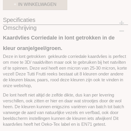
IN WINKELWAGEN
Specificaties
Omschrijving
Productcode
SKUETFM6-25 gram
Kaardvlies Corriedale in lont getrokken in de
kleur oranje/geel/groen.
Deze in lont getrokken gekleurde corriedale kaardvlies is perfect
om mee te 3D/ naaldvilten maar ook te gebruiken bij het natvilten
of te spinnen. Deze wol heeft een micron van 25-30 micron, korte
vezel! Deze Tutti Frutti reeks bestaat uit 8 kleuren onder andere
de kleuren blauw, paars, rood deze kleuren zijn ook te vinden in
onze webshop,
De lont heeft niet altijd de zelfde dikte, dus kan per levering
verschillen, ook zitten er hier en daar wat strootjes door de wol
heen. De kleuren kunnen enigszins variëren van batch tot batch
vanwege de aard van natuurlijke vezels en verfbad, ook door
beeldscherm instellingen kunnen de kleuren iets afwijken! Dit
kaardvlies heeft het Oeko-Tex label en is EN71 getest.