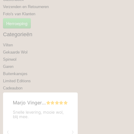
Verzenden en Retourneren
Foto's van Klanten
Herroeping
Categorieën
Vilten
Gekaarde Wol
Spinwol
Garen
Buitenkansjes
Limited Editions
Cadeaubon