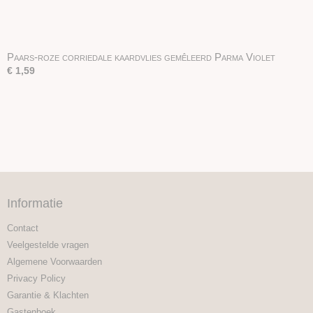
Paars-roze corriedale kaardvlies gemêleerd Parma Violet
€ 1,59
Informatie
Contact
Veelgestelde vragen
Algemene Voorwaarden
Privacy Policy
Garantie & Klachten
Gastenboek