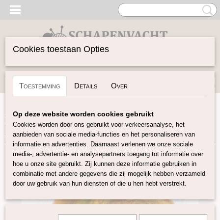
Cookies toestaan Opties
Inloggen
Registreren
UW WINKELWAGEN
Toestemming
Details
Over
Geen producten
(0)
Home
>
Gekaarde Wol
>
Kaardvlies in lont gekleurd Tutti
Op deze website worden cookies gebruikt
Frutti
>
Oranje-geel-groen corriedale kaardvlies gemêleerd
Cookies worden door ons gebruikt voor verkeersanalyse, het
Fruit Salad
aanbieden van sociale media-functies en het personaliseren van
informatie en advertenties. Daarnaast verlenen we onze sociale
media-, advertentie- en analysepartners toegang tot informatie over
hoe u onze site gebruikt. Zij kunnen deze informatie gebruiken in
combinatie met andere gegevens die zij mogelijk hebben verzameld
door uw gebruik van hun diensten of die u hen hebt verstrekt.