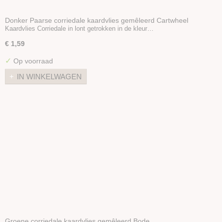
Donker Paarse corriedale kaardvlies gemêleerd Cartwheel
Kaardvlies Corriedale in lont getrokken in de kleur…
€ 1,59
✓
Op voorraad
IN WINKELWAGEN
Groene corriedale kaardvlies gemêleerd Bode