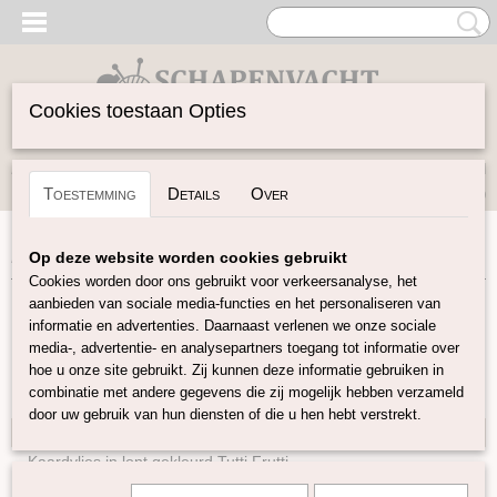
Cookies toestaan Opties
Inloggen
Registreren
UW WINKELWAGEN
Toestemming
Details
Over
Geen producten
(0)
Home
>
Gekaarde Wol
>
Kaardvlies in lont gekleurd Galaxy
Op deze website worden cookies gebruikt
Cookies worden door ons gebruikt voor verkeersanalyse, het
aanbieden van sociale media-functies en het personaliseren van
Gekaarde Wol
informatie en advertenties. Daarnaast verlenen we onze sociale
media-, advertentie- en analysepartners toegang tot informatie over
hoe u onze site gebruikt. Zij kunnen deze informatie gebruiken in
Perendale Gekleurde Kaardvlies
combinatie met andere gegevens die zij mogelijk hebben verzameld
Corriedal kaardvlies in lont gekleurd
door uw gebruik van hun diensten of die u hen hebt verstrekt.
Kaardvlies in lont gekleurd Galaxy
Kaardvlies in lont gekleurd Tutti Frutti
Kaardvlies in lont naturel