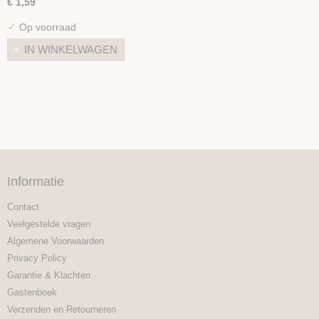
€ 1,59
✓
Op voorraad
IN WINKELWAGEN
Informatie
Contact
Veelgestelde vragen
Algemene Voorwaarden
Privacy Policy
Garantie & Klachten
Gastenboek
Verzenden en Retourneren