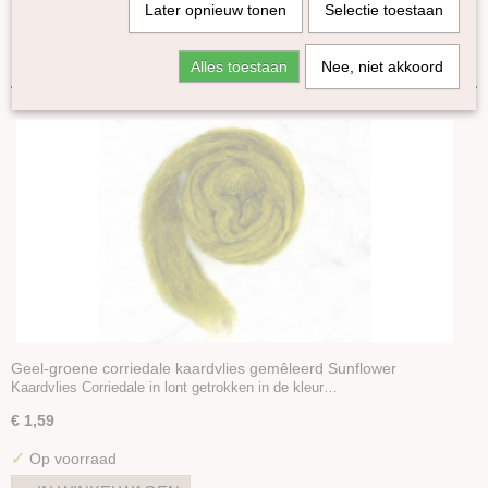
Later opnieuw tonen
Selectie toestaan
Kaardvlies dierenkleuren
Sorteer op:
Tiroler bergschaap naturel
Alles toestaan
Nee, niet akkoord
Tiroler bergschaap gekleurd
Bergschaap Naturel
Bergschaap gekleurd
Bergschaap/Maori mix
Gekaarde Maori wol
Maori kaardvlies huidskleuren
Kaardvlies Naturel
Batts
Geel-groene corriedale kaardvlies gemêleerd Sunflower
Kaardvlies Corriedale in lont getrokken in de kleur…
€ 1,59
✓
Op voorraad