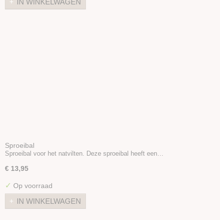
IN WINKELWAGEN
Viltnaaldhouders
Prikmat
Poppenhaar
Oogjes/Neusjes
Viltballetjes
Boeken
Wolvilt 20x30
Vilt 30x30
Wool nepps
Vlokken & Krullen
Folie / Gaas
Sproeibal
Sproeibal
Sproeibal voor het natvilten. Deze sproeibal heeft een…
Zeep
€ 13,95
Styropor
✓
Op voorraad
Diverse
Stoffen
IN WINKELWAGEN