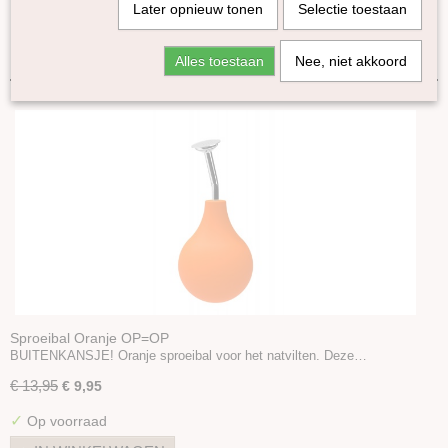
Later opnieuw tonen
Selectie toestaan
Lontwol Gekleurd 27/23 mic
Sorteer op:
Lontwol Corriedale gekleurd
Alles toestaan
Nee, niet akkoord
Lontwol Shetland gekleurd
Melange Blue Faced Leicester lontwol
Yak lont
Alpaca in lont
Kleuren-sets
Kaardvlies
Naaldvlies
Plantaardige vezels
Dierlijke vezels
Zijde Producten
Kunststof vezels
Sproeibal Oranje OP=OP
BUITENKANSJE! Oranje sproeibal voor het natvilten. Deze…
Vulling
Naaldvilt-pakketten
€ 13,95
€ 9,95
Startpakket naaldvilten
✓
Op voorraad
Viltnaalden