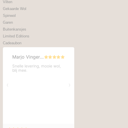
Vilten
Gekaarde Wol
Spinwol
Garen
Buitenkansjes
Limited Editions
Cadeaubon