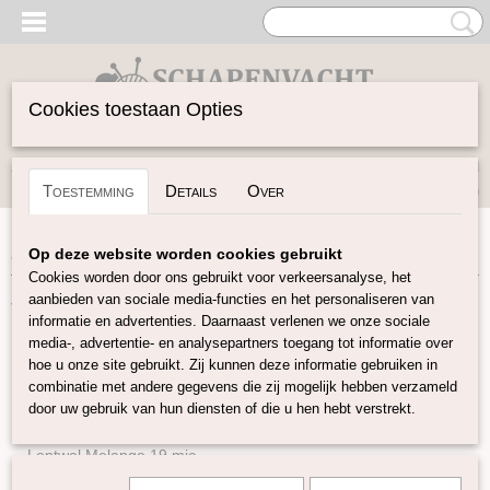
Cookies toestaan Opties
Inloggen
Registreren
UW WINKELWAGEN
Toestemming
Details
Over
Geen producten
(0)
Home
>
Vilten
>
Sproeibal
Op deze website worden cookies gebruikt
Cookies worden door ons gebruikt voor verkeersanalyse, het
aanbieden van sociale media-functies en het personaliseren van
Vilten
informatie en advertenties. Daarnaast verlenen we onze sociale
media-, advertentie- en analysepartners toegang tot informatie over
hoe u onze site gebruikt. Zij kunnen deze informatie gebruiken in
Naturel Lontwol
combinatie met andere gegevens die zij mogelijk hebben verzameld
Lontwol gekleurd 14,5 mic
door uw gebruik van hun diensten of die u hen hebt verstrekt.
Lontwol gekleurd 19 mic
Lontwol Melange 19 mic
Lontwol 19 mic/zijde melange