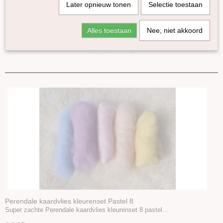
Later opnieuw tonen
Selectie toestaan
Lontwol 19 mic/zijde melange
Lontwol Gekleurd 27/23 mic
Sorteer op:
Alles toestaan
Nee, niet akkoord
Lontwol Corriedale gekleurd
1
2
»
Lontwol Shetland gekleurd
Melange Blue Faced Leicester lontwol
Yak lont
Alpaca in lont
Kleuren-sets
Kaardvlies
Perendale Gekleurde Kaardvlies
Kaardvlies dierenkleuren
Corriedale kaardvlies in lont gekleurd
Kaardvlies in lont gekleurd Galaxy
Kaardvlies in lont gekleurd Tutti Frutti
Bergschaap kleur
Gekaarde Maori wol
Perendale kaardvlies kleurenset Pastel 8
Super zachte Perendale kaardvlies kleurenset 8 pastel…
Tiroler bergschaap gekleurd