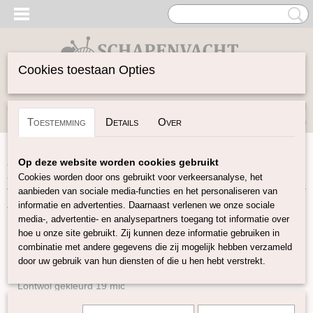
Cookies toestaan Opties
Inloggen
Registreren
UW WINKELWAGEN
Toestemming
Details
Over
Geen producten
(0)
Home
>
Vilten
>
Kaardvlies
>
Perendale Gekleurde
Op deze website worden cookies gebruikt
Kaardvlies
Cookies worden door ons gebruikt voor verkeersanalyse, het
aanbieden van sociale media-functies en het personaliseren van
informatie en advertenties. Daarnaast verlenen we onze sociale
Vilten
media-, advertentie- en analysepartners toegang tot informatie over
hoe u onze site gebruikt. Zij kunnen deze informatie gebruiken in
combinatie met andere gegevens die zij mogelijk hebben verzameld
Naturel Lontwol
door uw gebruik van hun diensten of die u hen hebt verstrekt.
Lontwol gekleurd 14,5 mic
Lontwol gekleurd 19 mic
Lontwol Melange 19 mic