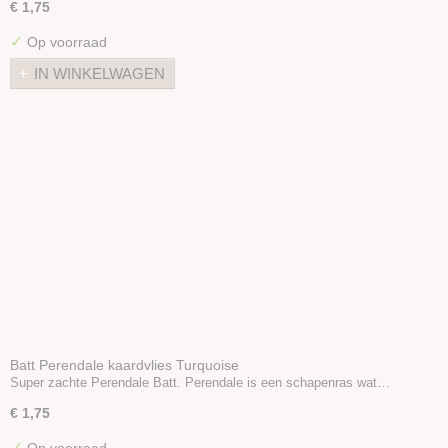
€ 1,75
✓
Op voorraad
IN WINKELWAGEN
Batt Perendale kaardvlies Turquoise
Super zachte Perendale Batt. Perendale is een schapenras wat…
€ 1,75
✓
Op voorraad