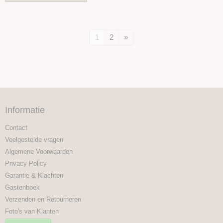
1
2
»
Informatie
Contact
Veelgestelde vragen
Algemene Voorwaarden
Privacy Policy
Garantie & Klachten
Gastenboek
Verzenden en Retourneren
Foto's van Klanten