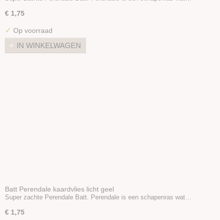
€ 1,75
✓
Op voorraad
IN WINKELWAGEN
Batt Perendale kaardvlies licht geel
Super zachte Perendale Batt. Perendale is een schapenras wat…
€ 1,75