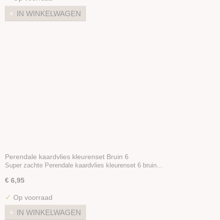
Poppenhaar
IN WINKELWAGEN
Oogjes/Neusjes
Viltballetjes
Boeken
Wolvilt 20x30
Vilt 30x30
Wool nepps
Vlokken & Krullen
Folie / Gaas
Sproeibal
Zeep
Styropor
Diverse
Perendale kaardvlies kleurenset Bruin 6
Super zachte Perendale kaardvlies kleurenset 6 bruin…
Stoffen
€ 6,95
✓
Op voorraad
IN WINKELWAGEN