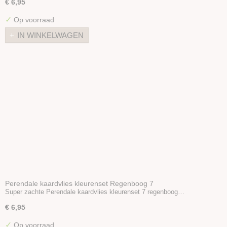
€ 6,95
Tiroler bergschaap naturel
Maori kaardvlies huidskleuren
✓
Op voorraad
Bergschaap naturel
IN WINKELWAGEN
Bergschaap/Maori mix
Kaardvlies Naturel
Kaardvlies in lont naturel
Naaldvlies
Plantaardige vezels
Dierlijke vezels
Zijde Producten
Kunststof vezels
Vulling
Naaldvilt-pakketten
Startpakket naaldvilten
Perendale kaardvlies kleurenset Regenboog 7
Viltnaalden
Super zachte Perendale kaardvlies kleurenset 7 regenboog…
Viltnaaldhouders
€ 6,95
Prikmat
✓
Op voorraad