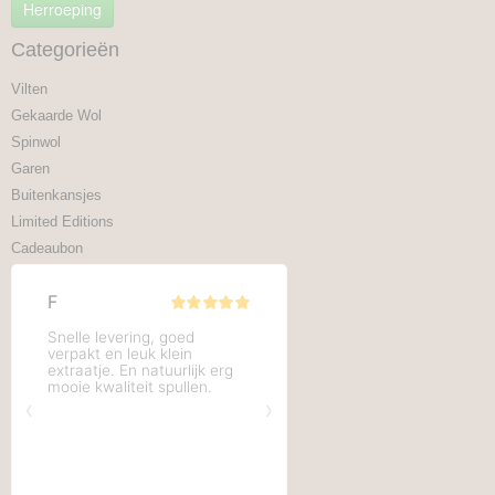
Herroeping
Categorieën
Vilten
Gekaarde Wol
Spinwol
Garen
Buitenkansjes
Limited Editions
Cadeaubon