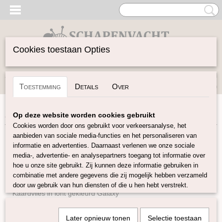
Cookies toestaan Opties
Inloggen
Registreren
UW WINKELWAGEN
Toestemming
Details
Over
Geen producten
(0)
Home
>
Gekaarde Wol
Op deze website worden cookies gebruikt
Cookies worden door ons gebruikt voor verkeersanalyse, het
aanbieden van sociale media-functies en het personaliseren van
Gekaarde Wol
informatie en advertenties. Daarnaast verlenen we onze sociale
media-, advertentie- en analysepartners toegang tot informatie over
hoe u onze site gebruikt. Zij kunnen deze informatie gebruiken in
Perendale Gekleurde Kaardvlies
combinatie met andere gegevens die zij mogelijk hebben verzameld
Corriedal kaardvlies in lont gekleurd
door uw gebruik van hun diensten of die u hen hebt verstrekt.
Kaardvlies in lont gekleurd Galaxy
Kaardvlies in lont gekleurd Tutti Frutti
Later opnieuw tonen
Selectie toestaan
Kaardvlies in lont naturel