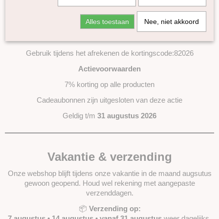
Maandaanbieding Augustus
Kaardvlies dierenkleuren
Alles toestaan
Nee, niet akkoord
Tiroler bergschaap naturel
De hele maand augustus ontvang je 7% korting op bijna ons
Tiroler bergschaap gekleurd
hele assortiment!
Bergschaap Naturel
Gebruik tijdens het afrekenen de kortingscode:82026
Bergschaap gekleurd
Actievoorwaarden
Bergschaap/Maori mix
7% korting op alle producten
Gekaarde Maori wol
Maori kaardvlies huidskleuren
Cadeaubonnen zijn uitgesloten van deze actie
Kaardvlies Naturel
Geldig t/m
31 augustus 2026
Batts
Vakantie & verzending
Onze webshop blijft tijdens onze vakantie in de maand augsutus
gewoon geopend. Houd wel rekening met aangepaste
verzenddagen.
📦
Verzending op:
7 augustus
•
14 augustus
•
vanaf 31 augustus
weer dagelijks.