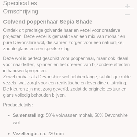
Specificaties
Omschrijving
Productcode
SKUWDH06-20 GRAM
Golvend poppenhaar Sepia Shade
Ontdek dit prachtige golvende haar en vezel voor creatieve
projecten. Deze vezel is gemaakt van een mix van mohair en
pure Devonshire wol, die samen zorgen voor een natuurlijke,
zachte glans en een speelse slag.
Deze wol is perfect geschikt voor poppenhaar, maar ook ideaal
voor naaldvilten, spinnen en het creëren van bijzondere effecten
in handwerkprojecten.
Zowel mohair als Devonshire wol hebben lange, subtiel gekrulde
vezels, wat zorgt voor een
realistische en levendige uitstraling.
De kleuren zijn met zorg geverfd, zodat de originele textuur en
glans volledig behouden blijven.
Productdetails
:
Samenstelling:
50% volwassen mohair, 50% Devonshire
wol
Vezellengte:
ca. 220 mm