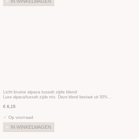
IN WINKELWAGEN
Tweed Merino / Viscose mix
Glinster Merino Mix
Bamboo Merino Mix
Tussah zijde Merino mix
Zijde Producten
Plantaardige vezels
Dierlijke vezels overige
Kunststof vezels
Haak en Breinaalden
Wol wasmiddel
Vulling
Licht bruine alpaca tussah zijde blend
Luxe alpaca/tussah zijde mix. Deze blend bestaat uit 50%…
€ 6,15
✓
Op voorraad
IN WINKELWAGEN