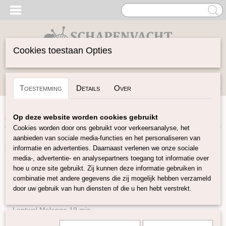
Cookies toestaan Opties
Inloggen
Registreren
UW WINKELWAGEN
Toestemming
Details
Over
Geen producten
(0)
Home
>
Spinwol
>
Kleurenset
>
Alpaca Tussah zijde mix
Op deze website worden cookies gebruikt
Cookies worden door ons gebruikt voor verkeersanalyse, het
aanbieden van sociale media-functies en het personaliseren van
Spinwol
informatie en advertenties. Daarnaast verlenen we onze sociale
media-, advertentie- en analysepartners toegang tot informatie over
hoe u onze site gebruikt. Zij kunnen deze informatie gebruiken in
Lontwol Natuurlijke kleuren
combinatie met andere gegevens die zij mogelijk hebben verzameld
Lontwol gekleurd 14,5 mic
door uw gebruik van hun diensten of die u hen hebt verstrekt.
Lontwol gekleurd 19 mic
Lontwol Melange 19 mic
Lontwol 19 mic/zijde melange