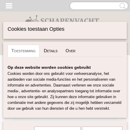
Cookies toestaan Opties
Inloggen
Registreren
UW WINKELWAGEN
Toestemming
Details
Over
Geen producten
(0)
Home
>
Vilten
>
Lontwol Corriedale gekleurd
>
Corriedale
Op deze website worden cookies gebruikt
Bordeaux C04
Cookies worden door ons gebruikt voor verkeersanalyse, het
aanbieden van sociale media-functies en het personaliseren van
informatie en advertenties. Daarnaast verlenen we onze sociale
media-, advertentie- en analysepartners toegang tot informatie over
hoe u onze site gebruikt. Zij kunnen deze informatie gebruiken in
combinatie met andere gegevens die zij mogelijk hebben verzameld
door uw gebruik van hun diensten of die u hen hebt verstrekt.