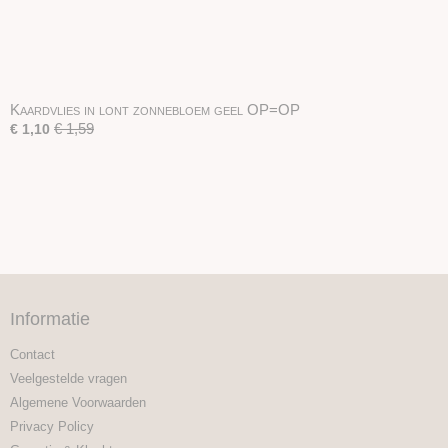
Kaardvlies in lont zonnebloem geel OP=OP
€ 1,59
€ 1,10
Informatie
Contact
Veelgestelde vragen
Algemene Voorwaarden
Privacy Policy