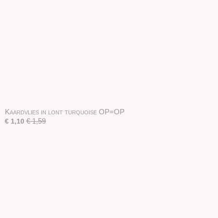
Kaardvlies in lont turquoise OP=OP
€ 1,59
€ 1,10