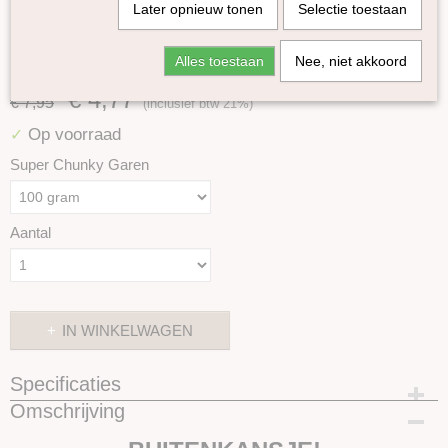
Later opnieuw tonen
Selectie toestaan
Alles toestaan
Nee, niet akkoord
100% Merino super chunky garen Beige OP=OP
€ 4,77
€ 7,95
(inclusief btw 21%)
Op voorraad
✓
Super Chunky Garen
Aantal
IN WINKELWAGEN
Specificaties
Omschrijving
Productcode
SKUBUITENKANSJE96-100 gram