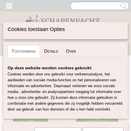
Cookies toestaan Opties
Inloggen
Registreren
UW WINKELWAGEN
Toestemming
Details
Over
Geen producten
(0)
Home
>
Buitenkansjes
>
100% Merino super chunky garen
Op deze website worden cookies gebruikt
Beige OP=OP
Cookies worden door ons gebruikt voor verkeersanalyse, het
aanbieden van sociale media-functies en het personaliseren van
informatie en advertenties. Daarnaast verlenen we onze sociale
40% KORTING
media-, advertentie- en analysepartners toegang tot informatie over
hoe u onze site gebruikt. Zij kunnen deze informatie gebruiken in
combinatie met andere gegevens die zij mogelijk hebben verzameld
door uw gebruik van hun diensten of die u hen hebt verstrekt.