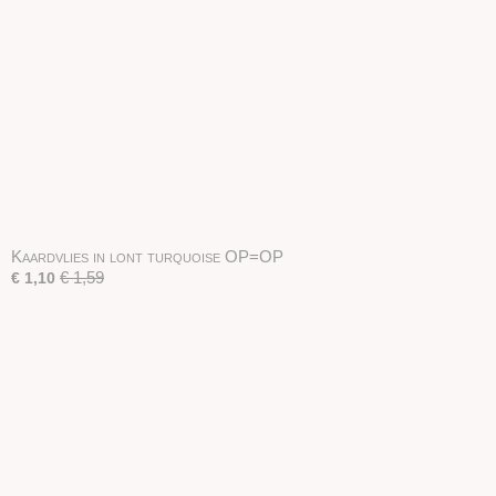
Kaardvlies in lont turquoise OP=OP
€ 1,59
€ 1,10