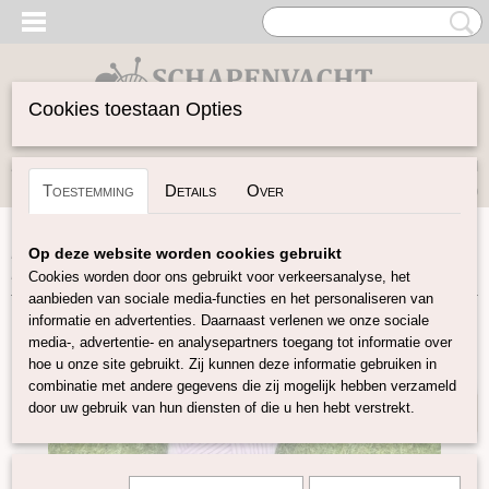
Cookies toestaan Opties
Inloggen
Registreren
UW WINKELWAGEN
Toestemming
Details
Over
Geen producten
(0)
Home
>
Buitenkansjes
>
100% Merino super chunky garen
Op deze website worden cookies gebruikt
Lila OP=OP
Cookies worden door ons gebruikt voor verkeersanalyse, het
aanbieden van sociale media-functies en het personaliseren van
informatie en advertenties. Daarnaast verlenen we onze sociale
40% KORTING
media-, advertentie- en analysepartners toegang tot informatie over
hoe u onze site gebruikt. Zij kunnen deze informatie gebruiken in
combinatie met andere gegevens die zij mogelijk hebben verzameld
door uw gebruik van hun diensten of die u hen hebt verstrekt.