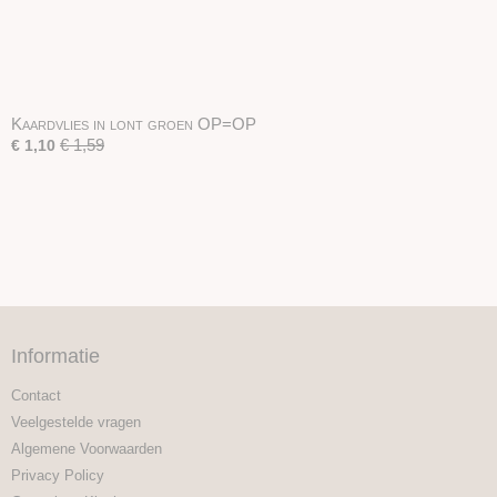
Kaardvlies in lont groen OP=OP
€ 1,59
€ 1,10
Informatie
Contact
Veelgestelde vragen
Algemene Voorwaarden
Privacy Policy