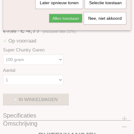
Later opnieuw tonen
Selectie toestaan
Alles toestaan
Nee, niet akkoord
100% Merino super chunky garen Lila OP=OP
€ 4,77
€ 7,95
(inclusief btw 21%)
Op voorraad
✓
Super Chunky Garen
Aantal
IN WINKELWAGEN
Specificaties
Omschrijving
Productcode
SKUBUITENKANSJE97-100 gram