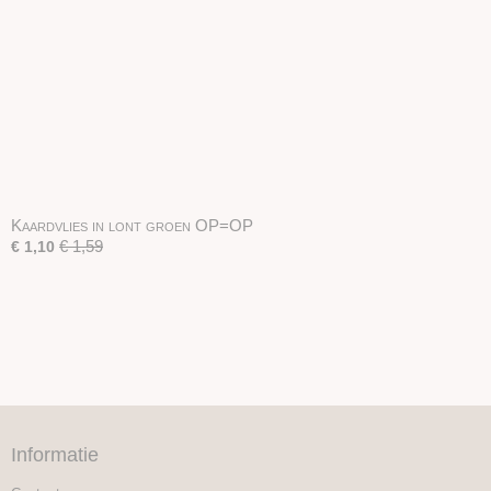
Kaardvlies in lont groen OP=OP
€ 1,59
€ 1,10
Informatie