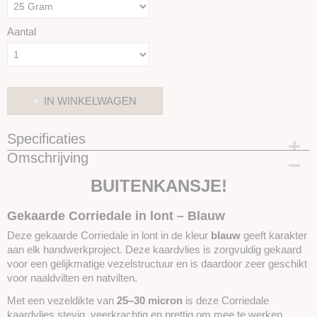
Aantal
IN WINKELWAGEN
Specificaties
Omschrijving
Productcode
SKUBUITENKANSJE116-25 Gram
BUITENKANSJE!
Gekaarde Corriedale in lont – Blauw
Deze gekaarde Corriedale in lont in de kleur
blauw
geeft karakter
aan elk handwerkproject. Deze kaardvlies is zorgvuldig gekaard
voor een gelijkmatige vezelstructuur en is daardoor zeer geschikt
voor naaldvilten en natvilten.
Met een vezeldikte van
25–30 micron
is deze Corriedale
kaardvlies stevig, veerkrachtig en prettig om mee te werken.