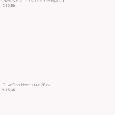
Prym Breivork 18,0 x 6,0 cm Naturel
€ 10,50
ChiaoGoo Nostepinne 28 cm
€ 15,35