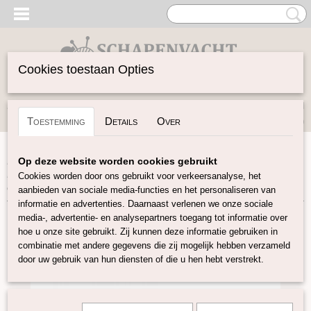
Cookies toestaan Opties
Inloggen
Registreren
UW WINKELWAGEN
Toestemming
Details
Over
Geen producten
(0)
Home
>
Garen
>
Accessoires
>
Breinaalden
>
Op deze website worden cookies gebruikt
Breiaccessoires
>
KnitPro Kabelnaalden Aluminium 6,00 -
Cookies worden door ons gebruikt voor verkeersanalyse, het
8,00 mm
aanbieden van sociale media-functies en het personaliseren van
informatie en advertenties. Daarnaast verlenen we onze sociale
media-, advertentie- en analysepartners toegang tot informatie over
hoe u onze site gebruikt. Zij kunnen deze informatie gebruiken in
combinatie met andere gegevens die zij mogelijk hebben verzameld
door uw gebruik van hun diensten of die u hen hebt verstrekt.