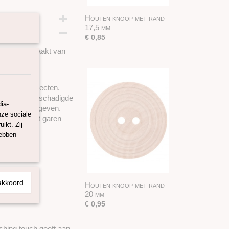
Houten knoop met rand
17,5 mm
€ 0,85
 en
knoop is gemaakt van
ien, jassen,
en hobbyprojecten.
n oude of beschadigde
ia-
straling te geven.
nze sociale
en blijft het garen
ikt. Zij
hebben
akkoord
Houten knoop met rand
20 mm
€ 0,95
ishing touch geeft aan