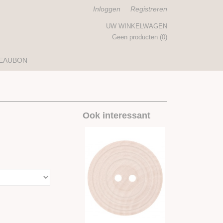
Inloggen
Registreren
UW WINKELWAGEN
Geen producten
(0)
EAUBON
Ook interessant