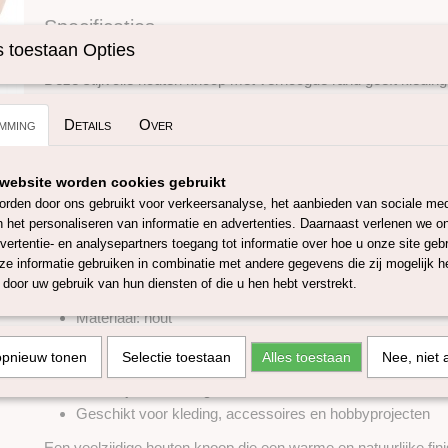
Specificaties
 toestaan Opties
Omschrijving
Productcode
SKU79893-40
Deze stijlvolle houten knoop met verhoogde rand geeft kleding
handwerkprojecten een natuurlijke en tijdloze uitstraling. De 
hout en is geschikt voor het afwerken van gebreide vesten, tru
mming
Details
Over
omslagdoeken en andere creatieve projecten.
Perfect voor nieuwe kledingstukken, handgemaakte creaties 
website worden cookies gebruikt
Daarnaast is deze houten knoop ook ideaal als vervanging va
rden door ons gebruikt voor verkeersanalyse, het aanbieden van sociale med
knopen of om bestaande kleding en accessoires een nieuwe uit
n het personaliseren van informatie en advertenties. Daarnaast verlenen we o
Dankzij de verhoogde rand heeft de knoop een fraaie afwerking 
vertentie- en analysepartners toegang tot informatie over hoe u onze site gebru
netjes op zijn plaats.
e informatie gebruiken in combinatie met andere gegevens die zij mogelijk 
Kenmerken
door uw gebruik van hun diensten of die u hen hebt verstrekt.
Materiaal: hout
Diameter: 25 mm
opnieuw tonen
Selectie toestaan
Alles toestaan
Nee, niet 
Met verhoogde rand
Natuurlijke uitstraling
Geschikt voor kleding, accessoires en hobbyprojecten
Een veelzijdige houten knoop die een warme en natuurlijke fin