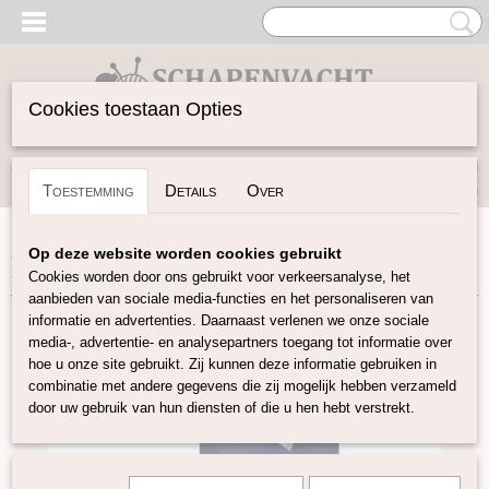
Cookies toestaan Opties
Inloggen
Registreren
UW WINKELWAGEN
Toestemming
Details
Over
Geen producten
(0)
Home
>
Garen
>
Accessoires
>
Scharen
>
ReStyle
Op deze website worden cookies gebruikt
Stoffenschaar 21 cm
Cookies worden door ons gebruikt voor verkeersanalyse, het
aanbieden van sociale media-functies en het personaliseren van
informatie en advertenties. Daarnaast verlenen we onze sociale
media-, advertentie- en analysepartners toegang tot informatie over
hoe u onze site gebruikt. Zij kunnen deze informatie gebruiken in
combinatie met andere gegevens die zij mogelijk hebben verzameld
door uw gebruik van hun diensten of die u hen hebt verstrekt.