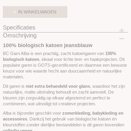
IN WINKELWAGEN
Specificaties
Omschrijving
Productcode
SKUBCALKA24
100% biologisch katoen jeansblauw
BC Garn Alba is een prachtig, zacht katoengaren van
100%
biologisch katoen
, ideaal voor lichte brei- en haakprojecten. Dit
populaire garen is GOTS-gecertificeerd en daarmee een bewuste
keuze voor wie waarde hecht aan duurzaamheid en natuurlijke
materialen.
Dit garen is
niet extra behandeld voor glans
, waardoor het zijn
natuurlijke, matte uitstraling behoudt en zacht aanvoelt. De
kleuren zijn zorgvuldig op elkaar afgestemd en perfect te
combineren, wat uitnodigt tot creatieve projecten.
Alba is bijzonder geschikt voor
zomerkleding, babykleding en
accessoires
. Dankzij het gebruik van biologische katoen én
kleurstoffen zonder dierlijke bestanddelen is dit garen bovendien
volledig vegan
.