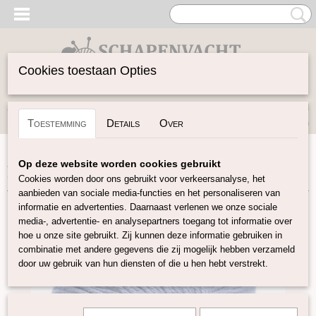
Cookies toestaan Opties
Inloggen
Registreren
UW WINKELWAGEN
Toestemming
Details
Over
Geen producten
(0)
Home
>
Garen
>
Merken
>
BC Garn
>
Alba Gots
>
Alba
Op deze website worden cookies gebruikt
GOTS - Jeansblauw
Cookies worden door ons gebruikt voor verkeersanalyse, het
aanbieden van sociale media-functies en het personaliseren van
informatie en advertenties. Daarnaast verlenen we onze sociale
media-, advertentie- en analysepartners toegang tot informatie over
hoe u onze site gebruikt. Zij kunnen deze informatie gebruiken in
combinatie met andere gegevens die zij mogelijk hebben verzameld
door uw gebruik van hun diensten of die u hen hebt verstrekt.