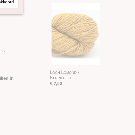
akkoord
els
Loch Lomond -
Kerriegeel
llen in
€ 7,50