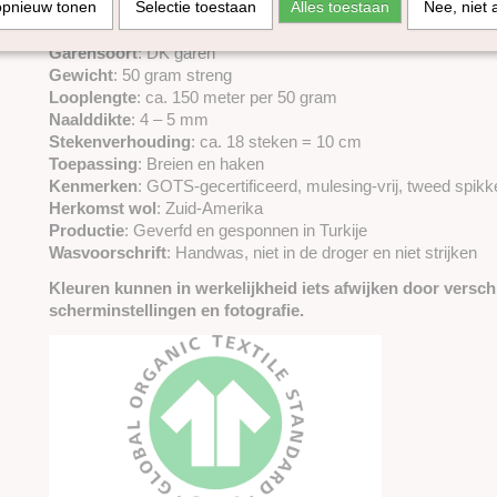
opnieuw tonen
Selectie toestaan
Alles toestaan
Nee, niet 
Specificaties
Samenstelling
: 100% scheerwol
Garensoort
: DK garen
Gewicht
: 50 gram streng
Looplengte
: ca. 150 meter per 50 gram
Naalddikte
: 4 – 5 mm
Stekenverhouding
: ca. 18 steken = 10 cm
Toepassing
: Breien en haken
Kenmerken
: GOTS-gecertificeerd, mulesing-vrij, tweed spikk
Herkomst wol
: Zuid-Amerika
Productie
: Geverfd en gesponnen in Turkije
Wasvoorschrift
: Handwas, niet in de droger en niet strijken
Kleuren kunnen in werkelijkheid iets afwijken door verschi
scherminstellingen en fotografie.