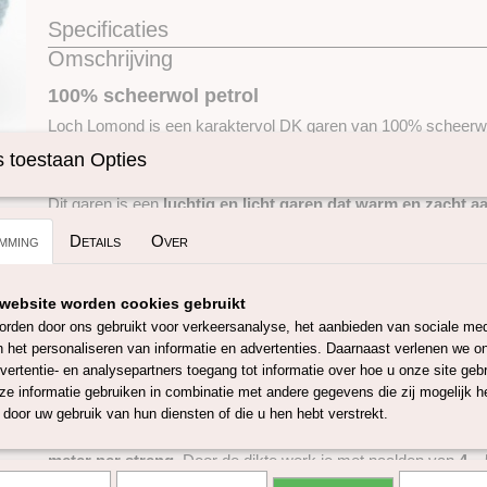
Specificaties
Omschrijving
Productcode
SKUBCLOLO02
100% scheerwol petrol
Loch Lomond is een karaktervol DK garen van 100% scheerw
tweed uitstraling. Dit garen heeft een rustieke look met kenm
 toestaan Opties
spikkels, wat zorgt voor een levendig en natuurlijk effect in je 
Dit garen is een
luchtig en licht garen dat warm en zacht a
voelen gebreide kledingstukken comfortabel aan en blijven ze 
mming
Details
Over
zonder zwaar te worden.
Loch Lomond is ideaal voor
breien en haken
en zeer geschikt
website worden cookies gebruikt
en warme omslagdoeken. Dankzij de structuur en uitstraling is 
tijdloze en duurzame projecten.
rden door ons gebruikt voor verkeersanalyse, het aanbieden van sociale med
n het personaliseren van informatie en advertenties. Daarnaast verlenen we o
Dit garen is
GOTS-gecertificeerd (Global Organic Textile S
vertentie- en analysepartners toegang tot informatie over hoe u onze site gebru
dat het volledige productieproces voldoet aan strenge milieuno
e informatie gebruiken in combinatie met andere gegevens die zij mogelijk 
arbeidsomstandigheden.
door uw gebruik van hun diensten of die u hen hebt verstrekt.
Het garen wordt geleverd in
strengen van 50 gram
met een l
meter per streng
. Door de dikte werk je met naalden van
4 –