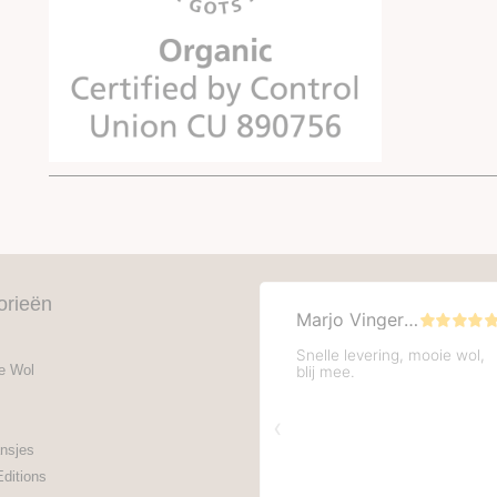
orieën
e Wol
nsjes
Editions