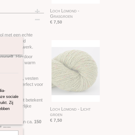
Loch Lomond -
Grasgroen
€ 7,50
ol met een echte
erkende tweed
haak- of breiwerk.
anvoelt
. Hierdoor
toch heerlijk warm
 voor truien, vesten
dit garen perfect voor
ia-
nze sociale
tandard)
. Dit betekent
ikt. Zij
rmen en eerlijke
hebben
Loch Lomond - Licht
groen
€ 7,50
ooplengte van ca.
150
 5 mm
.