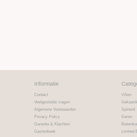
Informatie
Categ
Contact
Vilten
Veelgestelde vragen
Gekaard
Algemene Voorwaarden
Spinwol
Privacy Policy
Garen
Garantie & Klachten
Buitenka
Gastenboek
Limited 