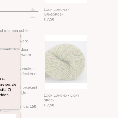
Loch Lomond -
Grasgroen
€ 7,50
ol met een echte
erkende tweed
haak- of breiwerk.
anvoelt
. Hierdoor
toch heerlijk warm
 voor truien, vesten
dit garen perfect voor
ia-
nze sociale
tandard)
. Dit betekent
ikt. Zij
rmen en eerlijke
hebben
Loch Lomond - Licht
groen
€ 7,50
ooplengte van ca.
150
 5 mm
.