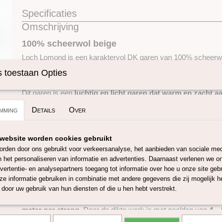
Specificaties
Omschrijving
Productcode
SKUBCLOLO13
100% scheerwol beige
Loch Lomond is een karaktervol DK garen van 100% scheerw
tweed uitstraling. Dit garen heeft een rustieke look met kenm
 toestaan Opties
spikkels, wat zorgt voor een levendig en natuurlijk effect in je 
Dit garen is een
luchtig en licht garen dat warm en zacht a
voelen gebreide kledingstukken comfortabel aan en blijven ze 
mming
Details
Over
zonder zwaar te worden.
Loch Lomond is ideaal voor
breien en haken
en zeer geschikt
website worden cookies gebruikt
en warme omslagdoeken. Dankzij de structuur en uitstraling is 
tijdloze en duurzame projecten.
rden door ons gebruikt voor verkeersanalyse, het aanbieden van sociale med
n het personaliseren van informatie en advertenties. Daarnaast verlenen we o
Dit garen is
GOTS-gecertificeerd (Global Organic Textile S
vertentie- en analysepartners toegang tot informatie over hoe u onze site gebru
dat het volledige productieproces voldoet aan strenge milieuno
e informatie gebruiken in combinatie met andere gegevens die zij mogelijk 
arbeidsomstandigheden.
door uw gebruik van hun diensten of die u hen hebt verstrekt.
Het garen wordt geleverd in
strengen van 50 gram
met een l
meter per streng
. Door de dikte werk je met naalden van
4 –