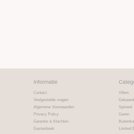
Informatie
Categ
Contact
Vilten
Veelgestelde vragen
Gekaard
Algemene Voorwaarden
Spinwol
Privacy Policy
Garen
Garantie & Klachten
Buitenka
Gastenboek
Limited 