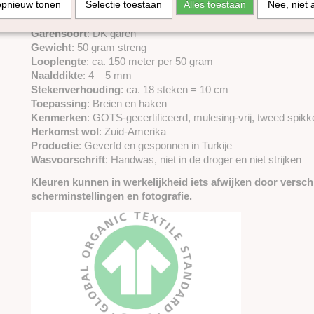
opnieuw tonen
Selectie toestaan
Alles toestaan
Nee, niet 
Specificaties
Samenstelling
: 100% scheerwol
Garensoort
: DK garen
Gewicht
: 50 gram streng
Looplengte
: ca. 150 meter per 50 gram
Naalddikte
: 4 – 5 mm
Stekenverhouding
: ca. 18 steken = 10 cm
Toepassing
: Breien en haken
Kenmerken
: GOTS-gecertificeerd, mulesing-vrij, tweed spikk
Herkomst wol
: Zuid-Amerika
Productie
: Geverfd en gesponnen in Turkije
Wasvoorschrift
: Handwas, niet in de droger en niet strijken
Kleuren kunnen in werkelijkheid iets afwijken door verschi
scherminstellingen en fotografie.