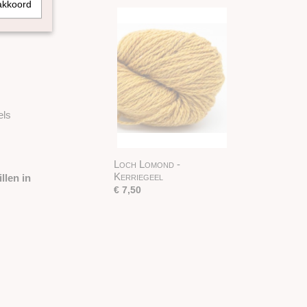
akkoord
els
Loch Lomond -
Kerriegeel
llen in
€ 7,50