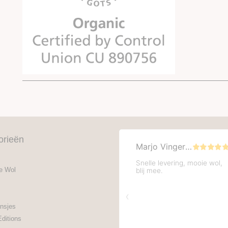
orieën
e Wol
nsjes
Editions