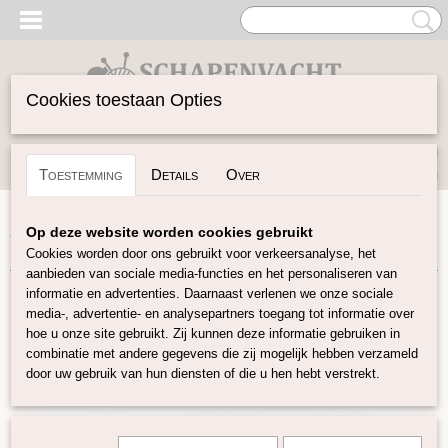
Cookies toestaan Opties
Inloggen
Registreren
UW WINKELWAGEN
Toestemming
Details
Over
Geen producten
(0)
Home
>
Garen
>
Merken
>
DHG
>
Fluffy
>
Fluffy - Natural
Op deze website worden cookies gebruikt
White
Cookies worden door ons gebruikt voor verkeersanalyse, het
aanbieden van sociale media-functies en het personaliseren van
informatie en advertenties. Daarnaast verlenen we onze sociale
media-, advertentie- en analysepartners toegang tot informatie over
hoe u onze site gebruikt. Zij kunnen deze informatie gebruiken in
combinatie met andere gegevens die zij mogelijk hebben verzameld
door uw gebruik van hun diensten of die u hen hebt verstrekt.