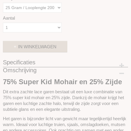
Aantal
IN WINKELWAGEN
Specificaties
Omschrijving
Productcode
SKUIFL16
75% Super Kid Mohair en 25% Zijde
Dit extra zachte lace garen bestaat uit een luxe combinatie van
75% super kid mohair en 25% zijde. Dankzij de mohair krijgt het
garen een luchtige zachte halo, terwijl de zijde zorgt voor een
subtiele glans en een elegante uitstraling.
Het garen is bijzonder licht van gewicht maar tegelijkertijd heerlijk
warm. Ideaal voor luchtige truien, sjaals, omslagdoeken, mutsen
en andere accessoires. Ook prachtig om samen met een ander