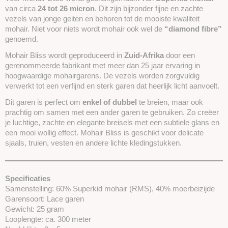
van circa
24 tot 26 micron
. Dit zijn bijzonder fijne en zachte
vezels van jonge geiten en behoren tot de mooiste kwaliteit
mohair. Niet voor niets wordt mohair ook wel de
“diamond fibre”
genoemd.
Mohair Bliss wordt geproduceerd in
Zuid-Afrika
door een
gerenommeerde fabrikant met meer dan 25 jaar ervaring in
hoogwaardige mohairgarens. De vezels worden zorgvuldig
verwerkt tot een verfijnd en sterk garen dat heerlijk licht aanvoelt.
Dit garen is perfect om
enkel of dubbel
te breien, maar ook
prachtig om samen met een ander garen te gebruiken. Zo creëer
je luchtige, zachte en elegante breisels met een subtiele glans en
een mooi wollig effect. Mohair Bliss is geschikt voor delicate
sjaals, truien, vesten en andere lichte kledingstukken.
Specificaties
Samenstelling: 60% Superkid mohair (RMS), 40% moerbeizijde
Garensoort: Lace garen
Gewicht: 25 gram
Looplengte: ca. 300 meter