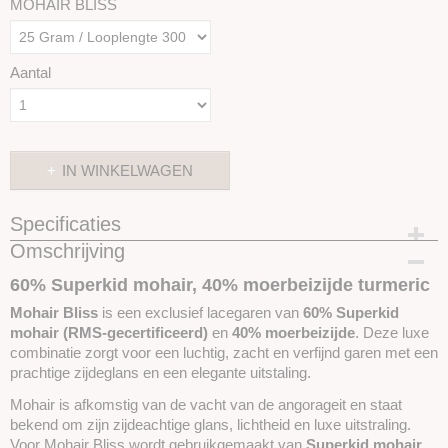
MOHAIR BLISS
Aantal
IN WINKELWAGEN
Specificaties
Omschrijving
Productcode
SKUPMB820
60% Superkid mohair
,
40% moerbeizijde turmeric
Mohair Bliss
is een exclusief lacegaren van
60% Superkid
mohair (RMS-gecertificeerd)
en
40% moerbeizijde
. Deze luxe
combinatie zorgt voor een luchtig, zacht en verfijnd garen met een
prachtige zijdeglans en een elegante uitstaling.
Mohair is afkomstig van de vacht van de angorageit en staat
bekend om zijn zijdeachtige glans, lichtheid en luxe uitstraling.
Voor Mohair Bliss wordt gebruikgemaakt van
Superkid mohair