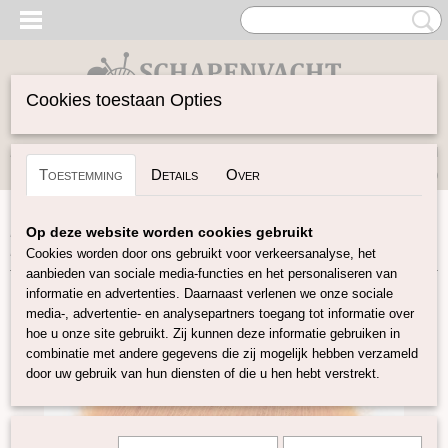
Cookies toestaan Opties
Inloggen
Registreren
UW WINKELWAGEN
Toestemming
Details
Over
Geen producten
(0)
Home
>
Garen
>
Merken
>
Pascuali
>
Mohair Bliss
>
Mohair
Op deze website worden cookies gebruikt
Bliss - Turmeric
Cookies worden door ons gebruikt voor verkeersanalyse, het
aanbieden van sociale media-functies en het personaliseren van
informatie en advertenties. Daarnaast verlenen we onze sociale
media-, advertentie- en analysepartners toegang tot informatie over
hoe u onze site gebruikt. Zij kunnen deze informatie gebruiken in
combinatie met andere gegevens die zij mogelijk hebben verzameld
door uw gebruik van hun diensten of die u hen hebt verstrekt.