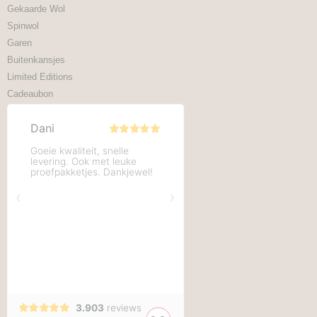
Gekaarde Wol
Spinwol
Garen
Buitenkansjes
Limited Editions
Cadeaubon