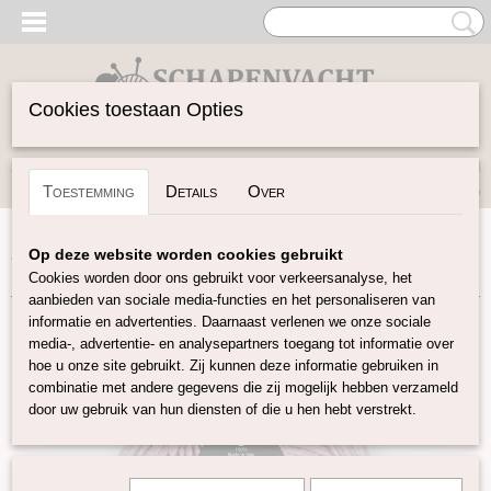
Cookies toestaan Opties
Inloggen
Registreren
UW WINKELWAGEN
Toestemming
Details
Over
Geen producten
(0)
Home
>
Garen
>
Merken
>
Pro Lana
>
Italy Wool
>
Italy
Op deze website worden cookies gebruikt
Wool 150 – Lila
Cookies worden door ons gebruikt voor verkeersanalyse, het
aanbieden van sociale media-functies en het personaliseren van
informatie en advertenties. Daarnaast verlenen we onze sociale
media-, advertentie- en analysepartners toegang tot informatie over
hoe u onze site gebruikt. Zij kunnen deze informatie gebruiken in
combinatie met andere gegevens die zij mogelijk hebben verzameld
door uw gebruik van hun diensten of die u hen hebt verstrekt.