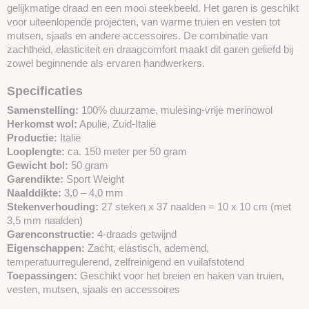
gelijkmatige draad en een mooi steekbeeld. Het garen is geschikt
voor uiteenlopende projecten, van warme truien en vesten tot
mutsen, sjaals en andere accessoires. De combinatie van
zachtheid, elasticiteit en draagcomfort maakt dit garen geliefd bij
zowel beginnende als ervaren handwerkers.
Specificaties
Samenstelling:
100% duurzame, mulesing-vrije merinowol
Herkomst wol:
Apulië, Zuid-Italië
Productie:
Italië
Looplengte:
ca. 150 meter per 50 gram
Gewicht bol:
50 gram
Garendikte:
Sport Weight
Naalddikte:
3,0 – 4,0 mm
Stekenverhouding:
27 steken x 37 naalden = 10 x 10 cm (met
3,5 mm naalden)
Garenconstructie:
4-draads getwijnd
Eigenschappen:
Zacht, elastisch, ademend,
temperatuurregulerend, zelfreinigend en vuilafstotend
Toepassingen:
Geschikt voor het breien en haken van truien,
vesten, mutsen, sjaals en accessoires